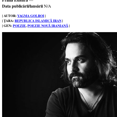
Data publicării/lansării
N/A
| AUTOR:
YAGMA GOLROI
|
| ȚARA:
REPUBLICA ISLAMICĂ IRAN
|
| GEN:
POEZIE
, 
POEZIE NOUĂ IRANIANĂ
|