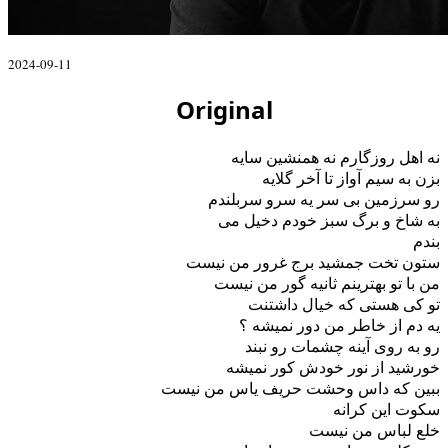
2024-09-11
Original
نه اهل روزگارم نه همنشین سایه
بزن به سیم آواز تا آخر گلایه
رو سرزمین بی سر یه سرو سربلندم
به شاخ و برگ سبز خودم دخیل می
بندم
ستون تخت جمشید برج غرور من نیست
من با تو بهترینم ثانیه گور من نیست
تو کی هستی که خیال داشتنت
یه دم از خاطر من دور نمیشه ؟
رو به روی آینه چشمات رو نبند
خورشید از نور خودش کور نمیشه
ببین که داس وحشت حریف یاس من نیست
سکوت این کرانه
خلع لباس من نیست