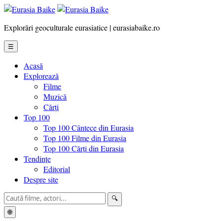
Explorări geoculturale eurasiatice | eurasiabaike.ro
☰
Acasă
Explorează
Filme
Muzică
Cărți
Top 100
Top 100 Cântece din Eurasia
Top 100 Filme din Eurasia
Top 100 Cărți din Eurasia
Tendințe
Editorial
Despre site
🔍
🌐