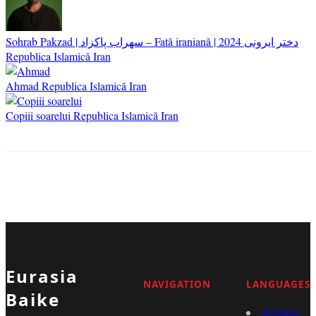
2024
Sohrab Pakzad | سهراب پاکزاد – Fată iraniană | دختر ایرونی
Republica Islamică Iran
Ahmad
Republica Islamică Iran
Copiii soarelui
Republica Islamică Iran
Eurasia
NAVIGATION
LANGUAGES
Baike
Română