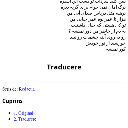
ببین کلید سرداب تو دست این اسیره
برگ امان نمی خوام برای گریه دیره
برهنه مثل دریاس صدای آبی من
هزار تا عمر نوه عمر حبابی من
تو کی هستی که خیال داشتنت
یه دم از خاطر من دور نمیشه ؟
رو به روی آینه چشمات رو نبند
خورشید از نور خودش
کور نمیشه
Traducere
Scris de:
Redacția
Cuprins
1.
Original
2.
Traducere