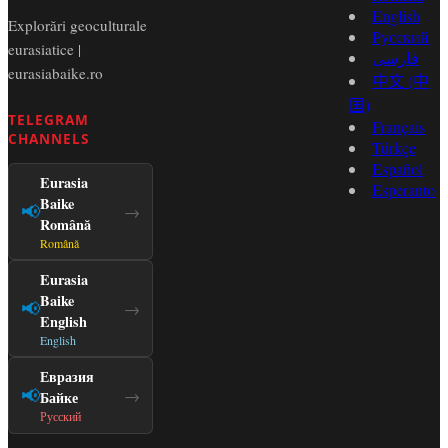
English
Explorări geoculturale
Русский
eurasiatice |
فارسی
eurasiabaike.ro
中文 (中
国)
TELEGRAM
Français
CHANNELS
Türkçe
Español
Eurasia
Esperanto
Baike
📢
→
Română
Română
Eurasia
Baike
📢
→
English
English
Евразия
📢
→
Байке
Русский