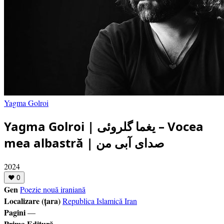
Yagma Golroi
Yagma Golroi | یغما گلروئی – Vocea
mea albastră | صدای آبی من
2024
❤
0
Gen
Poezie nouă iraniană
Localizare (țara)
Republica Islamică Iran
Pagini
—
Prima Editură
—