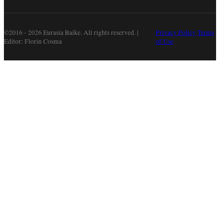
©2016 - 2026 Eurasia Baike. All rights reserved. |
Privacy Policy
Terms
Editor: Florin Cosma
of Use