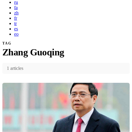
ru
fa
zh
fr
tr
es
eo
TAG
Zhang Guoqing
1 articles