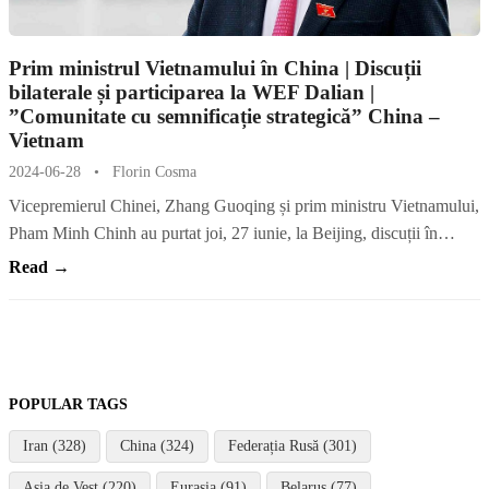
Prim ministrul Vietnamului în China | Discuții
bilaterale și participarea la WEF Dalian |
”Comunitate cu semnificație strategică” China –
Vietnam
2024-06-28
•
Florin Cosma
Vicepremierul Chinei, Zhang Guoqing și prim ministru Vietnamului,
Pham Minh Chinh au purtat joi, 27 iunie, la Beijing, discuții în…
Read →
POPULAR TAGS
Iran (328)
China (324)
Federația Rusă (301)
Asia de Vest (220)
Eurasia (91)
Belarus (77)