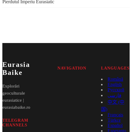
Pierdutul Imperiu Eurasiatic
Eurasia
NAVIGATION
LANGUAGES
Baike
Română
English
Explorări
Русский
geoculturale
فارسی
eurasiatice |
中文 (中
eurasiabaike.ro
国)
Français
Türkçe
TELEGRAM
CHANNELS
Español
Esperanto