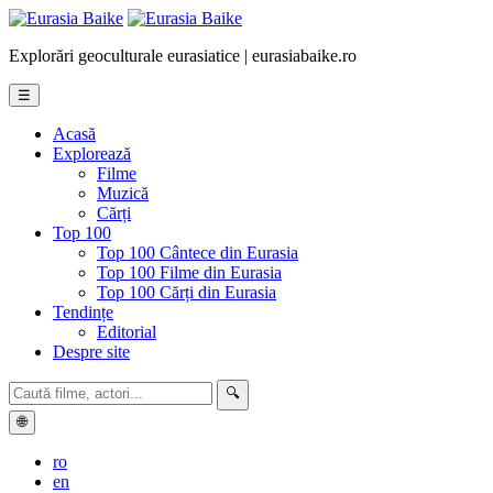
Explorări geoculturale eurasiatice | eurasiabaike.ro
☰
Acasă
Explorează
Filme
Muzică
Cărți
Top 100
Top 100 Cântece din Eurasia
Top 100 Filme din Eurasia
Top 100 Cărți din Eurasia
Tendințe
Editorial
Despre site
🔍
🌐
ro
en