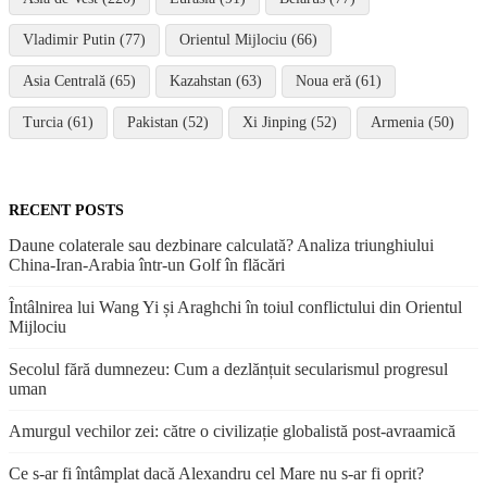
Vladimir Putin (77)
Orientul Mijlociu (66)
Asia Centrală (65)
Kazahstan (63)
Noua eră (61)
Turcia (61)
Pakistan (52)
Xi Jinping (52)
Armenia (50)
RECENT POSTS
Daune colaterale sau dezbinare calculată? Analiza triunghiului
China-Iran-Arabia într-un Golf în flăcări
Întâlnirea lui Wang Yi și Araghchi în toiul conflictului din Orientul
Mijlociu
Secolul fără dumnezeu: Cum a dezlănțuit secularismul progresul
uman
Amurgul vechilor zei: către o civilizație globalistă post-avraamică
Ce s-ar fi întâmplat dacă Alexandru cel Mare nu s-ar fi oprit?