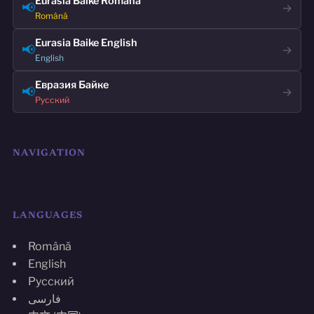
Eurasia Baike Română
📢
→
Română
Eurasia Baike English
📢
→
English
Евразия Байке
📢
→
Русский
NAVIGATION
LANGUAGES
Română
English
Русский
فارسی