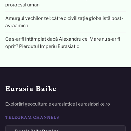
progresul uman
Amurgul vechilor zei: către o civilizație globalistă post-
avraamică
Ce s-ar fi întâmplat dacă Alexandru cel Mare nu s-ar fi
oprit? Pierdutul Imperiu Eurasiatic
Eurasia Baike
Explorări geoculturale eurasiatice | eurasiabaike.ro
TELEGRAM CHANNELS