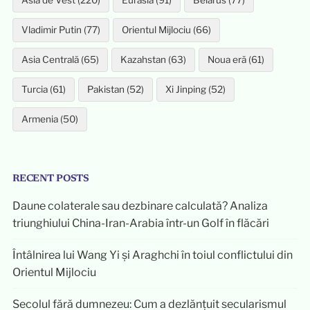
Asia de Vest (220)
Eurasia (91)
Belarus (77)
Vladimir Putin (77)
Orientul Mijlociu (66)
Asia Centrală (65)
Kazahstan (63)
Noua eră (61)
Turcia (61)
Pakistan (52)
Xi Jinping (52)
Armenia (50)
RECENT POSTS
Daune colaterale sau dezbinare calculată? Analiza
triunghiului China-Iran-Arabia într-un Golf în flăcări
Întâlnirea lui Wang Yi și Araghchi în toiul conflictului din
Orientul Mijlociu
Secolul fără dumnezeu: Cum a dezlănțuit secularismul