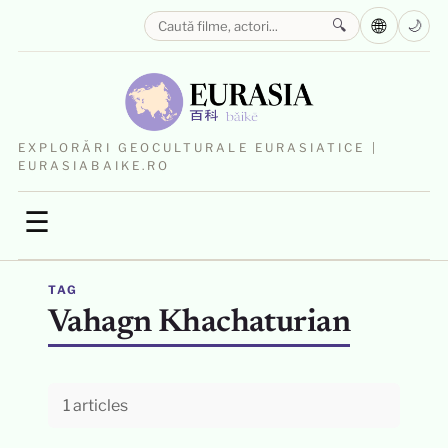
🌐
🔍
🌙
EXPLORĂRI GEOCULTURALE EURASIATICE |
EURASIABAIKE.RO
☰
TAG
Vahagn Khachaturian
1 articles