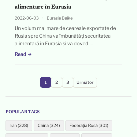
alimentare în Eurasia
2022-06-03
•
Eurasia Baike
Un volum mai mare de ceareale exportate de
Rusia spre China va îmbunătăți securitatea
alimentară în Eurasia și va dovedi…
Read →
Paginație
1
2
3
Următor
articole
POPULAR TAGS
Iran (328)
China (324)
Federația Rusă (301)