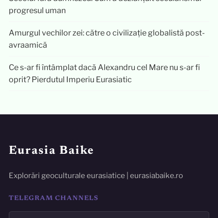
progresul uman
Amurgul vechilor zei: către o civilizație globalistă post-
avraamică
Ce s-ar fi întâmplat dacă Alexandru cel Mare nu s-ar fi
oprit? Pierdutul Imperiu Eurasiatic
Eurasia Baike
Explorări geoculturale eurasiatice | eurasiabaike.ro
TELEGRAM CHANNELS