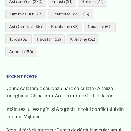
Asia de Vest (220)
Eurasia (91)
Belarus (77)
Vladimir Putin (77)
Orientul Mijlociu (66)
Asia Centrală (65)
Kazahstan (63)
Noua eră (61)
Turcia (61)
Pakistan (52)
Xi Jinping (52)
Armenia (50)
RECENT POSTS
Daune colaterale sau dezbinare calculată? Analiza
triunghiului China-Iran-Arabia într-un Golf în flăcări
Întâlnirea lui Wang Yi și Araghchi în toiul conflictului din
Orientul Mijlociu
Secolul fără dumnezeu: Cum a dezlănțuit secularismul