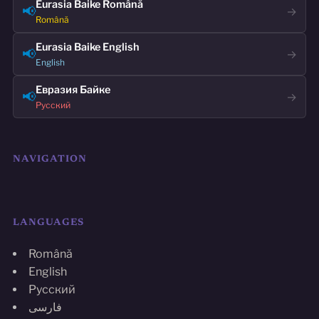
Eurasia Baike Română
📢
→
Română
Eurasia Baike English
📢
→
English
Евразия Байке
📢
→
Русский
NAVIGATION
LANGUAGES
Română
English
Русский
فارسی