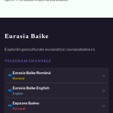
Eurasia Baike
Explorări geoculturale eurasiatice | eurasiabaike.ro
TELEGRAM CHANNELS
Eurasia Baike Română
📢
→
Română
Eurasia Baike English
📢
→
English
Евразия Байке
📢
→
Русский