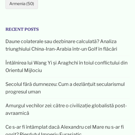
Armenia (50)
RECENT POSTS
Daune colaterale sau dezbinare calculată? Analiza
triunghiului China-Iran-Arabia într-un Golf în flăcări
Întâlnirea lui Wang Yi și Araghchi în toiul conflictului din
Orientul Mijlociu
Secolul fără dumnezeu: Cum a dezlănțuit secularismul
progresul uman
Amurgul vechilor zei: către o civilizație globalistă post-
avraamică
Ce s-ar fi întâmplat dacă Alexandru cel Mare nu s-ar fi
oprit? Pierdutul Imperiu Eurasiatic