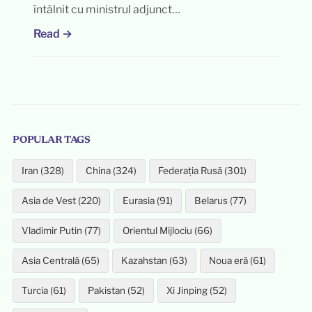
întâlnit cu ministrul adjunct…
Read →
POPULAR TAGS
Iran (328)
China (324)
Federația Rusă (301)
Asia de Vest (220)
Eurasia (91)
Belarus (77)
Vladimir Putin (77)
Orientul Mijlociu (66)
Asia Centrală (65)
Kazahstan (63)
Noua eră (61)
Turcia (61)
Pakistan (52)
Xi Jinping (52)