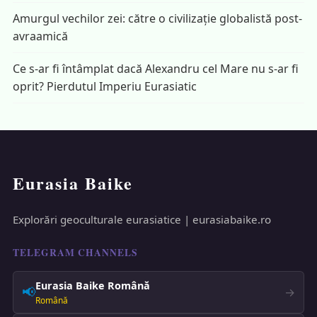
Amurgul vechilor zei: către o civilizație globalistă post-
avraamică
Ce s-ar fi întâmplat dacă Alexandru cel Mare nu s-ar fi
oprit? Pierdutul Imperiu Eurasiatic
Eurasia Baike
Explorări geoculturale eurasiatice | eurasiabaike.ro
TELEGRAM CHANNELS
Eurasia Baike Română
📢
→
Română