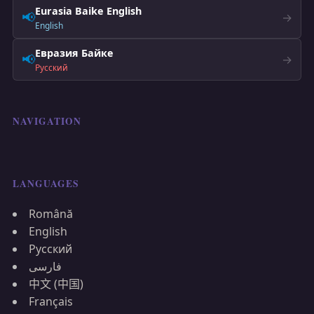
Eurasia Baike English
📢
→
English
Евразия Байке
📢
→
Русский
NAVIGATION
LANGUAGES
Română
English
Русский
فارسی
中文 (中国)
Français