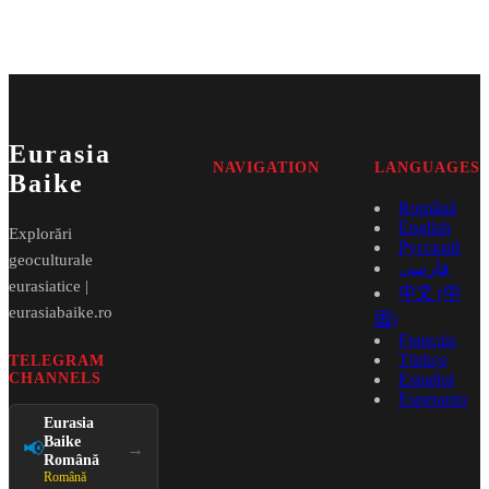
Eurasia
NAVIGATION
LANGUAGES
Baike
Română
English
Explorări
Русский
geoculturale
فارسی
eurasiatice |
中文 (中
eurasiabaike.ro
国)
Français
Türkçe
TELEGRAM
CHANNELS
Español
Esperanto
Eurasia
Baike
📢
→
Română
Română