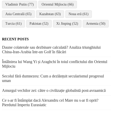
Vladimir Putin (77)
Orientul Mijlociu (66)
Asia Centrală (65)
Kazahstan (63)
Noua eră (61)
Turcia (61)
Pakistan (52)
Xi Jinping (52)
Armenia (50)
RECENT POSTS
Daune colaterale sau dezbinare calculată? Analiza triunghiului
China-Iran-Arabia într-un Golf în flăcări
Întâlnirea lui Wang Yi și Araghchi în toiul conflictului din Orientul
Mijlociu
Secolul fără dumnezeu: Cum a dezlănțuit secularismul progresul
uman
Amurgul vechilor zei: către o civilizație globalistă post-avraamică
Ce s-ar fi întâmplat dacă Alexandru cel Mare nu s-ar fi oprit?
Pierdutul Imperiu Eurasiatic