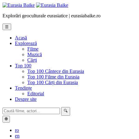
Explorări geoculturale eurasiatice | eurasiabaike.ro
☰
Acasă
Explorează
Filme
Muzică
Cărți
Top 100
Top 100 Cântece din Eurasia
Top 100 Filme din Eurasia
Top 100 Cărți din Eurasia
Tendințe
Editorial
Despre site
🔍
🌐
ro
en