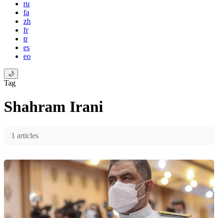
ru
fa
zh
fr
tr
es
eo
🌙
Tag
Shahram Irani
1 articles