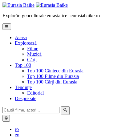
Explorări geoculturale eurasiatice | eurasiabaike.ro
☰
Acasă
Explorează
Filme
Muzică
Cărți
Top 100
Top 100 Cântece din Eurasia
Top 100 Filme din Eurasia
Top 100 Cărți din Eurasia
Tendințe
Editorial
Despre site
🔍
🌐
ro
en