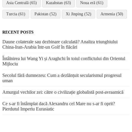
Asia Centrală (65)
Kazahstan (63)
Noua eră (61)
Turcia (61)
Pakistan (52)
Xi Jinping (52)
Armenia (50)
RECENT POSTS
Daune colaterale sau dezbinare calculată? Analiza triunghiului
China-Iran-Arabia într-un Golf în flăcări
Întâlnirea lui Wang Yi și Araghchi în toiul conflictului din Orientul
Mijlociu
Secolul fără dumnezeu: Cum a dezlănțuit secularismul progresul
uman
Amurgul vechilor zei: către o civilizație globalistă post-avraamică
Ce s-ar fi întâmplat dacă Alexandru cel Mare nu s-ar fi oprit?
Pierdutul Imperiu Eurasiatic