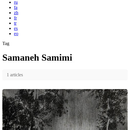
ru
fa
zh
fr
tr
es
eo
Tag
Samaneh Samimi
1 articles