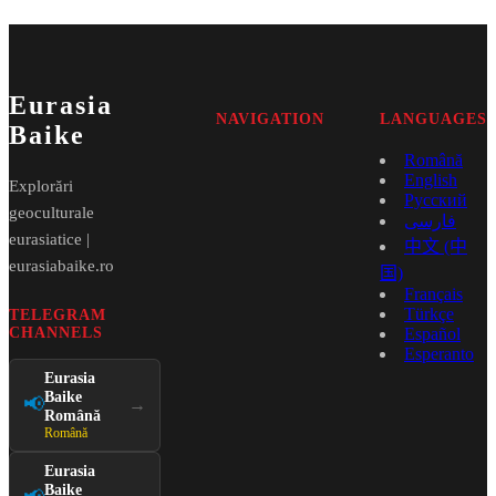
Eurasia
NAVIGATION
LANGUAGES
Baike
Română
English
Explorări
Русский
geoculturale
فارسی
eurasiatice |
中文 (中
eurasiabaike.ro
国)
Français
Türkçe
TELEGRAM
CHANNELS
Español
Esperanto
Eurasia
Baike
📢
→
Română
Română
Eurasia
Baike