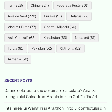
Iran (328)
China (324)
Federația Rusă (301)
Asia de Vest (220)
Eurasia (91)
Belarus (77)
Vladimir Putin (77)
Orientul Mijlociu (66)
Asia Centrală (65)
Kazahstan (63)
Noua eră (61)
Turcia (61)
Pakistan (52)
Xi Jinping (52)
Armenia (50)
RECENT POSTS
Daune colaterale sau dezbinare calculată? Analiza
triunghiului China-Iran-Arabia într-un Golf în flăcări
Întâlnirea lui Wang Yi și Araghchi în toiul conflictului din