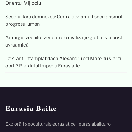
Orientul Mijlociu
Secolul fără dumnezeu: Cum a dezlănțuit secularismul
progresul uman
Amurgul vechilor zei: către o civilizație globalistă post-
avraamică
Ce s-ar fi întâmplat dacă Alexandru cel Mare nu s-ar fi
oprit? Pierdutul Imperiu Eurasiatic
Eurasia Baike
Explorări geoculturale eurasiatice | eurasiabaike.ro