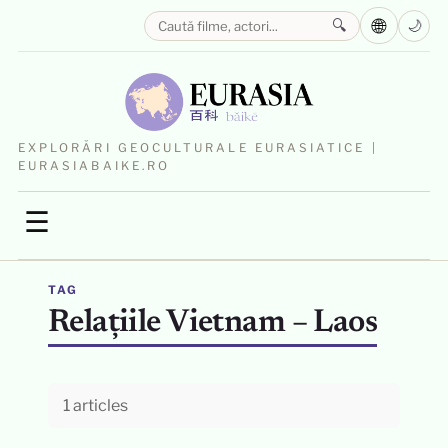
🌐
🔍
🌙
EXPLORĂRI GEOCULTURALE EURASIATICE |
EURASIABAIKE.RO
☰
TAG
Relațiile Vietnam – Laos
1 articles