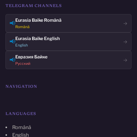
TELEGRAM CHANNELS
Eurasia Baike Română
📢
→
Română
Eurasia Baike English
📢
→
English
Евразия Байке
📢
→
Русский
NAVIGATION
LANGUAGES
Română
English