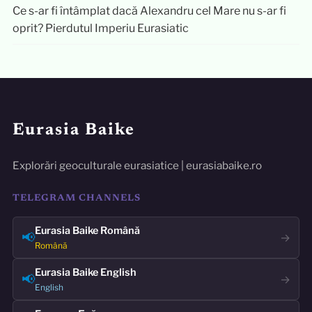
Ce s-ar fi întâmplat dacă Alexandru cel Mare nu s-ar fi
oprit? Pierdutul Imperiu Eurasiatic
Eurasia Baike
Explorări geoculturale eurasiatice | eurasiabaike.ro
TELEGRAM CHANNELS
Eurasia Baike Română
📢
→
Română
Eurasia Baike English
📢
→
English