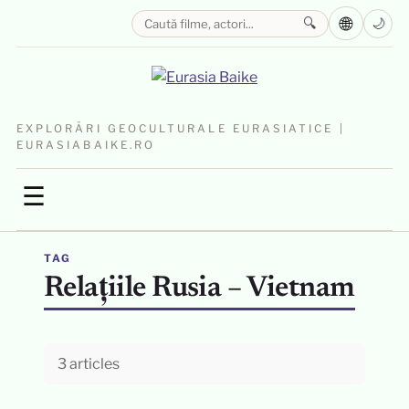
🌐
🔍
🌙
EXPLORĂRI GEOCULTURALE EURASIATICE |
EURASIABAIKE.RO
☰
TAG
Relațiile Rusia – Vietnam
3 articles