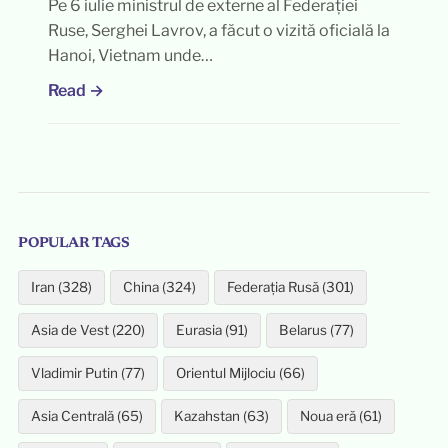
Pe 6 iulie ministrul de externe al Federației
Ruse, Serghei Lavrov, a făcut o vizită oficială la
Hanoi, Vietnam unde…
Read →
POPULAR TAGS
Iran (328)
China (324)
Federația Rusă (301)
Asia de Vest (220)
Eurasia (91)
Belarus (77)
Vladimir Putin (77)
Orientul Mijlociu (66)
Asia Centrală (65)
Kazahstan (63)
Noua eră (61)