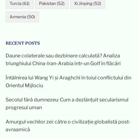
Turcia (61)
Pakistan (52)
Xi Jinping (52)
Armenia (50)
RECENT POSTS
Daune colaterale sau dezbinare calculată? Analiza
triunghiului China-Iran-Arabia într-un Golf în flăcări
Întâlnirea lui Wang Yi și Araghchi în toiul conflictului din
Orientul Mijlociu
Secolul fără dumnezeu: Cum a dezlănțuit secularismul
progresul uman
Amurgul vechilor zei: către o civilizație globalistă post-
avraamică