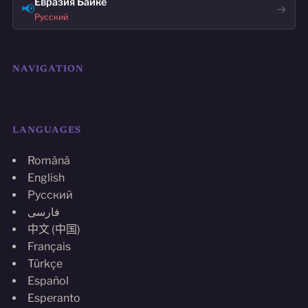
Евразия Байке
📢
→
Русский
NAVIGATION
LANGUAGES
Română
English
Русский
فارسی
中文 (中国)
Français
Türkçe
Español
Esperanto