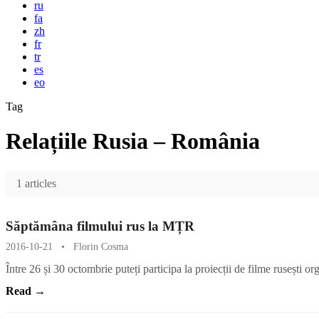
ru
fa
zh
fr
tr
es
eo
Tag
Relațiile Rusia – România
1 articles
Săptămâna filmului rus la MȚR
2016-10-21
•
Florin Cosma
Între 26 și 30 octombrie puteți participa la proiecții de filme rusești 
Read →