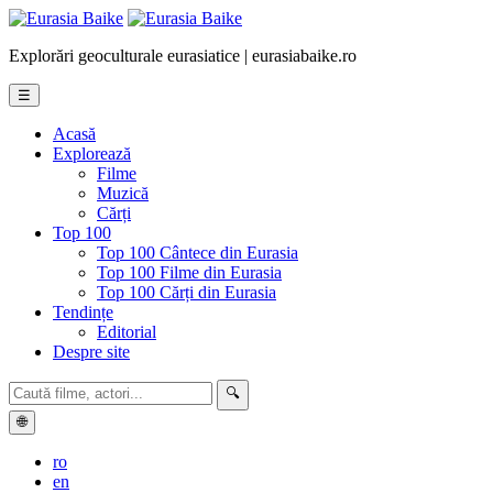
Explorări geoculturale eurasiatice | eurasiabaike.ro
☰
Acasă
Explorează
Filme
Muzică
Cărți
Top 100
Top 100 Cântece din Eurasia
Top 100 Filme din Eurasia
Top 100 Cărți din Eurasia
Tendințe
Editorial
Despre site
🔍
🌐
ro
en