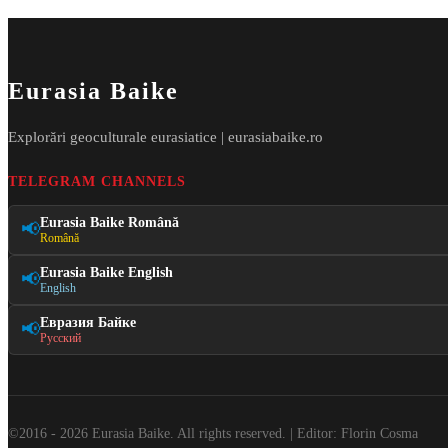
Eurasia Baike
Explorări geoculturale eurasiatice | eurasiabaike.ro
TELEGRAM CHANNELS
Eurasia Baike Română
📢
Română
Eurasia Baike English
📢
English
Евразия Байке
📢
Русский
©2016 - 2026 Eurasia Baike. All rights reserved. | Editor: Florin Cosma