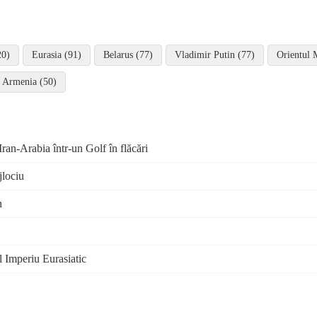
20)
Eurasia (91)
Belarus (77)
Vladimir Putin (77)
Orientul 
Armenia (50)
ran-Arabia într-un Golf în flăcări
jlociu
n
l Imperiu Eurasiatic