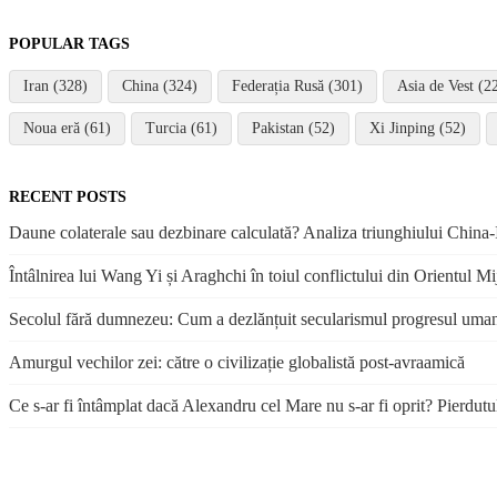
POPULAR TAGS
Iran (328)
China (324)
Federația Rusă (301)
Asia de Vest (2
Noua eră (61)
Turcia (61)
Pakistan (52)
Xi Jinping (52)
RECENT POSTS
Daune colaterale sau dezbinare calculată? Analiza triunghiului China-I
Întâlnirea lui Wang Yi și Araghchi în toiul conflictului din Orientul Mi
Secolul fără dumnezeu: Cum a dezlănțuit secularismul progresul uma
Amurgul vechilor zei: către o civilizație globalistă post-avraamică
Ce s-ar fi întâmplat dacă Alexandru cel Mare nu s-ar fi oprit? Pierdutu