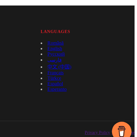
LANGUAGES
Română
English
Русский
فارسی
中文 (中国)
Français
Türkçe
Español
Esperanto
Privacy Policy
Terms of Use