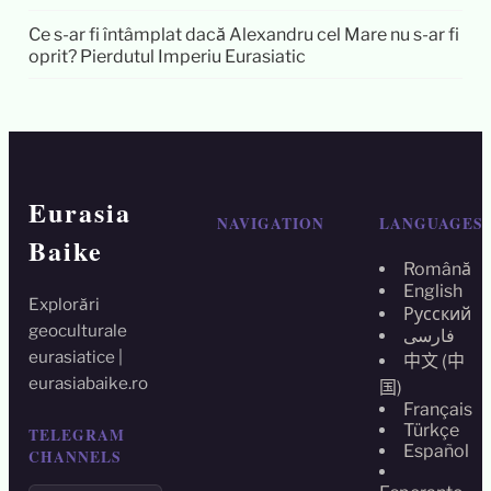
Ce s-ar fi întâmplat dacă Alexandru cel Mare nu s-ar fi
oprit? Pierdutul Imperiu Eurasiatic
Eurasia
NAVIGATION
LANGUAGES
Baike
Română
English
Explorări
Русский
geoculturale
فارسی
eurasiatice |
中文 (中
eurasiabaike.ro
国)
Français
Türkçe
TELEGRAM
Español
CHANNELS