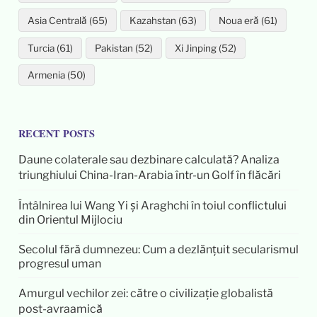
Asia Centrală (65)
Kazahstan (63)
Noua eră (61)
Turcia (61)
Pakistan (52)
Xi Jinping (52)
Armenia (50)
RECENT POSTS
Daune colaterale sau dezbinare calculată? Analiza
triunghiului China-Iran-Arabia într-un Golf în flăcări
Întâlnirea lui Wang Yi și Araghchi în toiul conflictului
din Orientul Mijlociu
Secolul fără dumnezeu: Cum a dezlănțuit secularismul
progresul uman
Amurgul vechilor zei: către o civilizație globalistă
post-avraamică