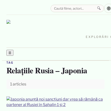
🌐
🔍
EXPLORĂRI 
☰
TAG
Relațiile Rusia – Japonia
1 articles