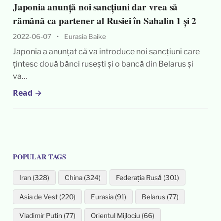
Japonia anunță noi sancțiuni dar vrea să
rămână ca partener al Rusiei în Sahalin 1 și 2
2022-06-07
•
Eurasia Baike
Japonia a anunțat că va introduce noi sancțiuni care
țintesc două bănci rusești și o bancă din Belarus și
va…
Read →
POPULAR TAGS
Iran (328)
China (324)
Federația Rusă (301)
Asia de Vest (220)
Eurasia (91)
Belarus (77)
Vladimir Putin (77)
Orientul Mijlociu (66)