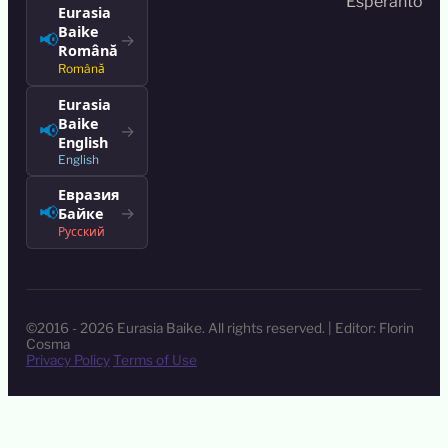
Esperanto
Eurasia
Baike
📢
→
Română
Română
Eurasia
Baike
📢
→
English
English
Евразия
📢
→
Байке
Русский
©2016 - 2026 Eurasia Baike. All rights reserved. | Editor: Florin
Cosma
Privacy Policy
Terms of Use