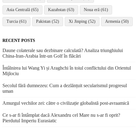
Asia Centrală (65)
Kazahstan (63)
Noua eră (61)
Turcia (61)
Pakistan (52)
Xi Jinping (52)
Armenia (50)
RECENT POSTS
Daune colaterale sau dezbinare calculată? Analiza triunghiului
China-Iran-Arabia într-un Golf în flăcări
Întâlnirea lui Wang Yi și Araghchi în toiul conflictului din Orientul
Mijlociu
Secolul fără dumnezeu: Cum a dezlănțuit secularismul progresul
uman
Amurgul vechilor zei: către o civilizație globalistă post-avraamică
Ce s-ar fi întâmplat dacă Alexandru cel Mare nu s-ar fi oprit?
Pierdutul Imperiu Eurasiatic