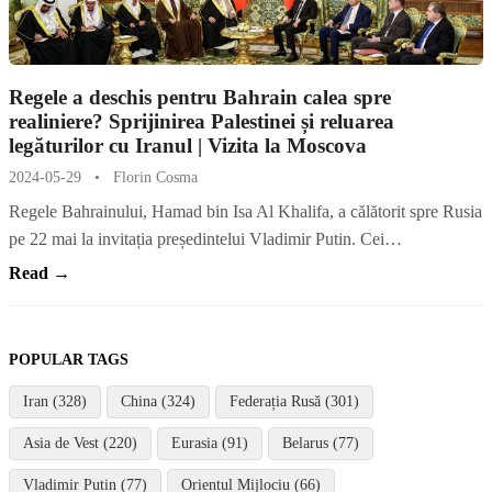
Regele a deschis pentru Bahrain calea spre
realiniere? Sprijinirea Palestinei și reluarea
legăturilor cu Iranul | Vizita la Moscova
2024-05-29
•
Florin Cosma
Regele Bahrainului, Hamad bin Isa Al Khalifa, a călătorit spre Rusia
pe 22 mai la invitația președintelui Vladimir Putin. Cei…
Read →
POPULAR TAGS
Iran (328)
China (324)
Federația Rusă (301)
Asia de Vest (220)
Eurasia (91)
Belarus (77)
Vladimir Putin (77)
Orientul Mijlociu (66)