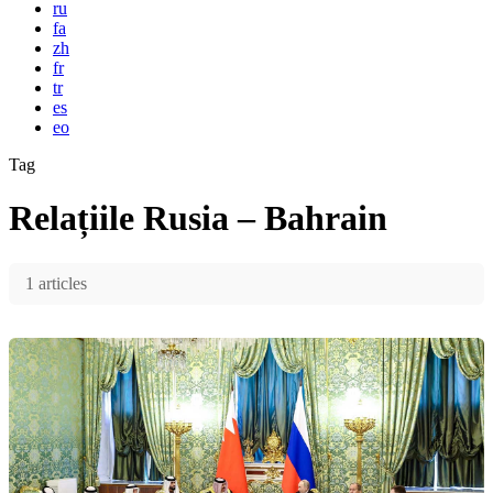
ru
fa
zh
fr
tr
es
eo
Tag
Relațiile Rusia – Bahrain
1 articles