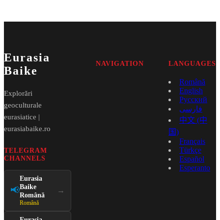
Eurasia
NAVIGATION
LANGUAGES
Baike
Română
English
Explorări
Русский
geoculturale
فارسی
eurasiatice |
中文 (中
eurasiabaike.ro
国)
Français
Türkçe
TELEGRAM
CHANNELS
Español
Esperanto
Eurasia
Baike
📢
→
Română
Română
Eurasia