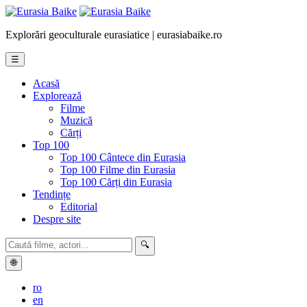
Explorări geoculturale eurasiatice | eurasiabaike.ro
☰
Acasă
Explorează
Filme
Muzică
Cărți
Top 100
Top 100 Cântece din Eurasia
Top 100 Filme din Eurasia
Top 100 Cărți din Eurasia
Tendințe
Editorial
Despre site
🔍
🌐
ro
en