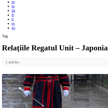
ru
fa
zh
fr
tr
es
eo
Tag
Relațiile Regatul Unit – Japonia
1 articles