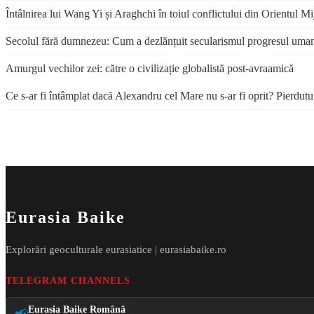
Întâlnirea lui Wang Yi și Araghchi în toiul conflictului din Orientul Mi
Secolul fără dumnezeu: Cum a dezlănțuit secularismul progresul uma
Amurgul vechilor zei: către o civilizație globalistă post-avraamică
Ce s-ar fi întâmplat dacă Alexandru cel Mare nu s-ar fi oprit? Pierdutu
Eurasia Baike
Explorări geoculturale eurasiatice | eurasiabaike.ro
TELEGRAM CHANNELS
Eurasia Baike Română