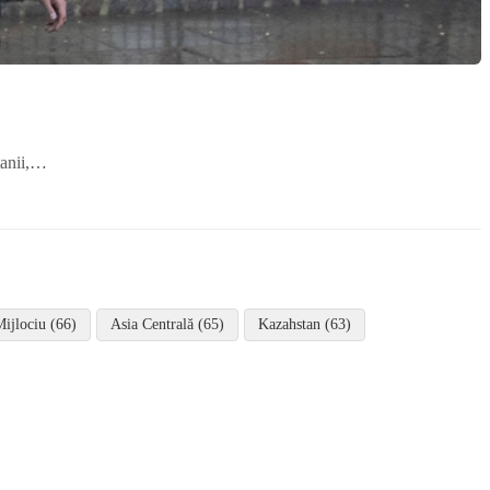
tanii,…
Mijlociu (66)
Asia Centrală (65)
Kazahstan (63)