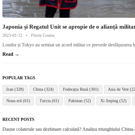
Japonia și Regatul Unit se apropie de o alianță milita
2023-01-12
•
Florin Cosma
Londra și Tokyo au semnat un acord militar ce prevede desfășurarea bil
Read →
POPULAR TAGS
Iran (328)
China (324)
Federația Rusă (301)
Asia de Vest (2
Noua eră (61)
Turcia (61)
Pakistan (52)
Xi Jinping (52)
RECENT POSTS
Daune colaterale sau dezbinare calculată? Analiza triunghiului China-I