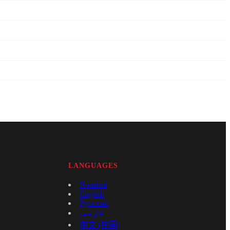
LANGUAGES
Română
English
Русский
فارسی
中文 (中国)