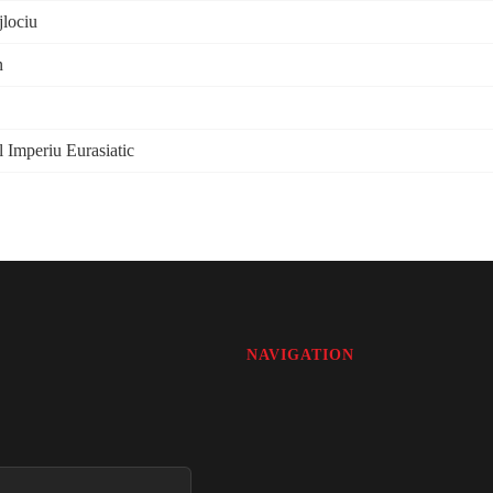
jlociu
n
l Imperiu Eurasiatic
NAVIGATION