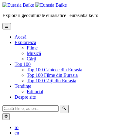
Explorări geoculturale eurasiatice | eurasiabaike.ro
☰
Acasă
Explorează
Filme
Muzică
Cărți
Top 100
Top 100 Cântece din Eurasia
Top 100 Filme din Eurasia
Top 100 Cărți din Eurasia
Tendințe
Editorial
Despre site
🔍
🌐
ro
en