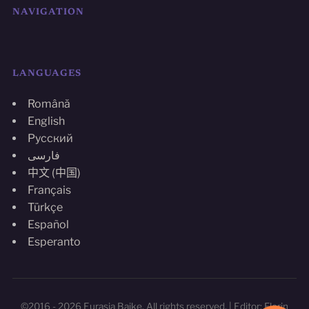
NAVIGATION
LANGUAGES
Română
English
Русский
فارسی
中文 (中国)
Français
Türkçe
Español
Esperanto
©2016 - 2026 Eurasia Baike. All rights reserved. | Editor: Florin