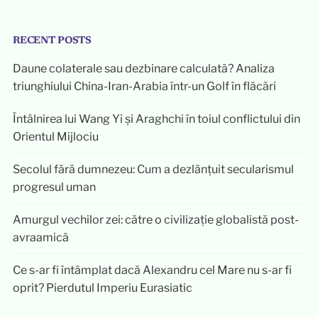
RECENT POSTS
Daune colaterale sau dezbinare calculată? Analiza
triunghiului China-Iran-Arabia într-un Golf în flăcări
Întâlnirea lui Wang Yi și Araghchi în toiul conflictului din
Orientul Mijlociu
Secolul fără dumnezeu: Cum a dezlănțuit secularismul
progresul uman
Amurgul vechilor zei: către o civilizație globalistă post-
avraamică
Ce s-ar fi întâmplat dacă Alexandru cel Mare nu s-ar fi
oprit? Pierdutul Imperiu Eurasiatic