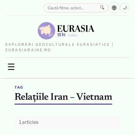
🌐
🔍
🌙
EXPLORĂRI GEOCULTURALE EURASIATICE |
EURASIABAIKE.RO
☰
TAG
Relațiile Iran – Vietnam
1 articles