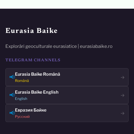
Eurasia Baike
Explorări geoculturale eurasiatice | eurasiabaike.ro
TELEGRAM CHANNELS
Eurasia Baike Română
📢
→
Română
Eurasia Baike English
📢
→
English
Евразия Байке
📢
→
Русский