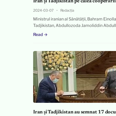
Iran și Tadjikistan pe calea cooperări
2024-03-07
•
Redacția
Ministrul iranian al Sănătății, Bahram Einolla
Tadjikistan, Abdullozoda Jamoliddin Abdull
Read →
Iran și Tadjikistan au semnat 17 doc