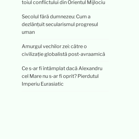
toiul conflictului din Orientul Mijlociu
Secolul fără dumnezeu: Cum a
dezlănțuit secularismul progresul
uman
Amurgul vechilor zei: către o
civilizație globalistă post-avraamică
Ce s-ar fi întâmplat dacă Alexandru
cel Mare nu s-ar fi oprit? Pierdutul
Imperiu Eurasiatic