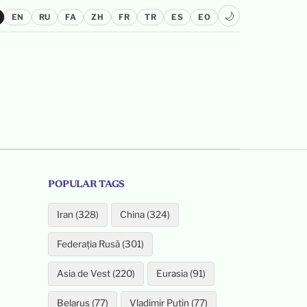
🌙
EN
RU
FA
ZH
FR
TR
ES
EO
POPULAR TAGS
Iran (328)
China (324)
Federația Rusă (301)
Asia de Vest (220)
Eurasia (91)
Belarus (77)
Vladimir Putin (77)