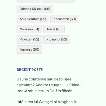
Orientul Mijlociu (66)
Asia Centrală (65)
Kazahstan (63)
Noua eră (61)
Turcia (61)
Pakistan (52)
Xi Jinping (52)
Armenia (50)
RECENT POSTS
Daune colaterale sau dezbinare
calculată? Analiza triunghiului China-
Iran-Arabia într-un Golf în flăcări
Întâlnirea lui Wang Yi și Araghchi în