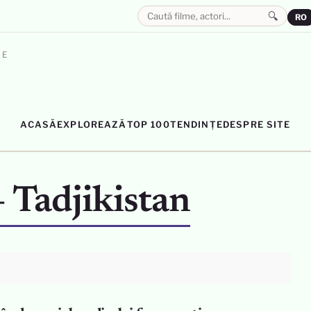
🔍
RO
LE
ACASĂ
EXPLOREAZĂ
TOP 100
TENDINȚE
DESPRE SITE
– Tadjikistan