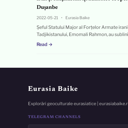
Dușanbe
2022-05-21
•
Eurasia Baike
Șeful Statului Major al Forțelor Armate ir
Tadjikistanului, Emomali Rahmon, au sublinia
Read →
Eurasia Baike
Explorări geoculturale eurasiatice | eurasiabaike.
TELEGRAM CHANNELS