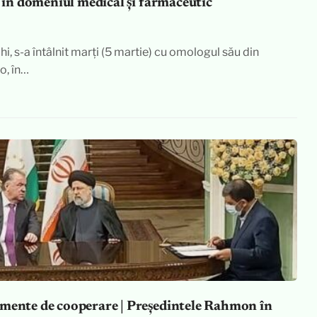
i în domeniul medical și farmaceutic
hi, s-a întâlnit marți (5 martie) cu omologul său din
o, în…
umente de cooperare | Președintele Rahmon în