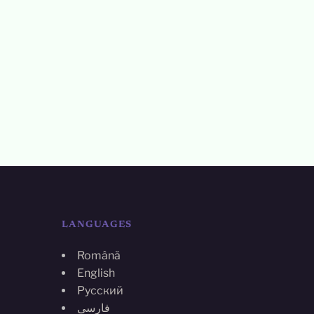
LANGUAGES
Română
English
Русский
فارسی