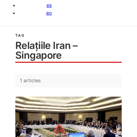
es
eo
TAG
Relațiile Iran –
Singapore
1 articles