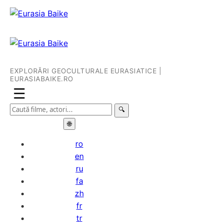
EXPLORĂRI GEOCULTURALE EURASIATICE |
EURASIABAIKE.RO
☰
🔍
🌐
ro
en
ru
fa
zh
fr
tr