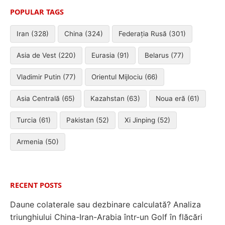
POPULAR TAGS
Iran (328)
China (324)
Federația Rusă (301)
Asia de Vest (220)
Eurasia (91)
Belarus (77)
Vladimir Putin (77)
Orientul Mijlociu (66)
Asia Centrală (65)
Kazahstan (63)
Noua eră (61)
Turcia (61)
Pakistan (52)
Xi Jinping (52)
Armenia (50)
RECENT POSTS
Daune colaterale sau dezbinare calculată? Analiza
triunghiului China-Iran-Arabia într-un Golf în flăcări