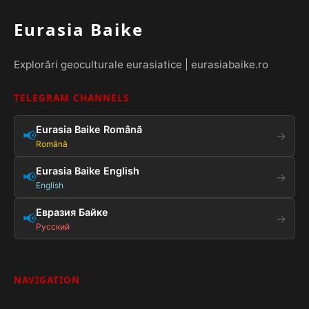
Eurasia Baike
Explorări geoculturale eurasiatice | eurasiabaike.ro
TELEGRAM CHANNELS
Eurasia Baike Română
📢
→
Română
Eurasia Baike English
📢
→
English
Евразия Байке
📢
→
Русский
NAVIGATION