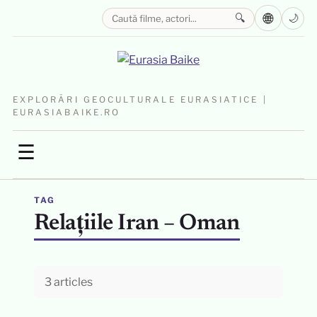
🌐
🔍
🌙
EXPLORĂRI GEOCULTURALE EURASIATICE |
EURASIABAIKE.RO
☰
TAG
Relațiile Iran – Oman
3 articles