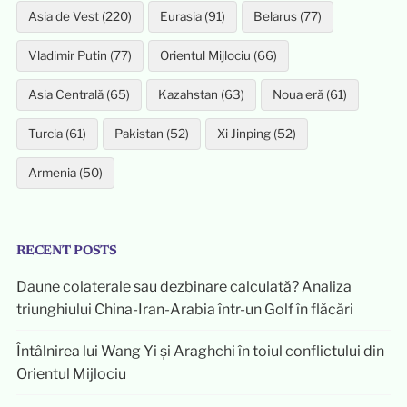
Asia de Vest (220)
Eurasia (91)
Belarus (77)
Vladimir Putin (77)
Orientul Mijlociu (66)
Asia Centrală (65)
Kazahstan (63)
Noua eră (61)
Turcia (61)
Pakistan (52)
Xi Jinping (52)
Armenia (50)
RECENT POSTS
Daune colaterale sau dezbinare calculată? Analiza
triunghiului China-Iran-Arabia într-un Golf în flăcări
Întâlnirea lui Wang Yi și Araghchi în toiul conflictului din
Orientul Mijlociu