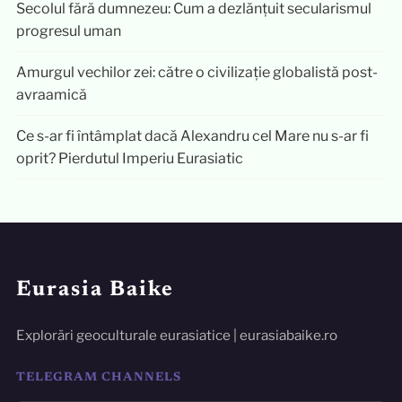
Secolul fără dumnezeu: Cum a dezlănțuit secularismul
progresul uman
Amurgul vechilor zei: către o civilizație globalistă post-
avraamică
Ce s-ar fi întâmplat dacă Alexandru cel Mare nu s-ar fi
oprit? Pierdutul Imperiu Eurasiatic
Eurasia Baike
Explorări geoculturale eurasiatice | eurasiabaike.ro
TELEGRAM CHANNELS