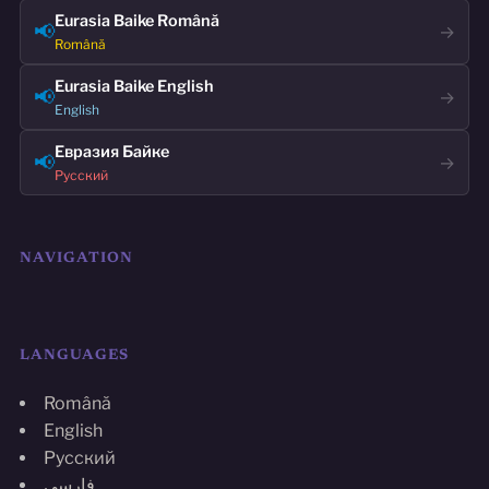
Eurasia Baike Română
📢
→
Română
Eurasia Baike English
📢
→
English
Евразия Байке
📢
→
Русский
NAVIGATION
LANGUAGES
Română
English
Русский
فارسی