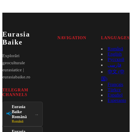
Eurasia
NAVIGATION
LANGUAGES
Baike
Română
English
Explorări
Русский
geoculturale
فارسی
eurasiatice |
中文 (中
eurasiabaike.ro
国)
Français
Türkçe
TELEGRAM
CHANNELS
Español
Esperanto
Eurasia
Baike
📢
→
Română
Română
Eurasia