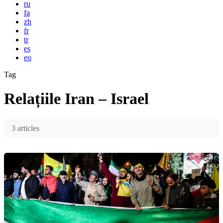
ru
fa
zh
fr
tr
es
eo
Tag
Relațiile Iran – Israel
3 articles