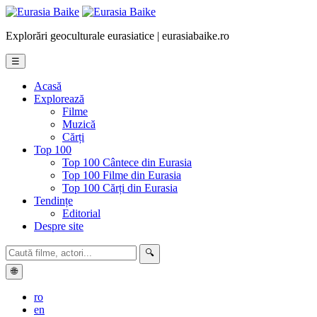
Explorări geoculturale eurasiatice | eurasiabaike.ro
☰
Acasă
Explorează
Filme
Muzică
Cărți
Top 100
Top 100 Cântece din Eurasia
Top 100 Filme din Eurasia
Top 100 Cărți din Eurasia
Tendințe
Editorial
Despre site
🔍
🌐
ro
en