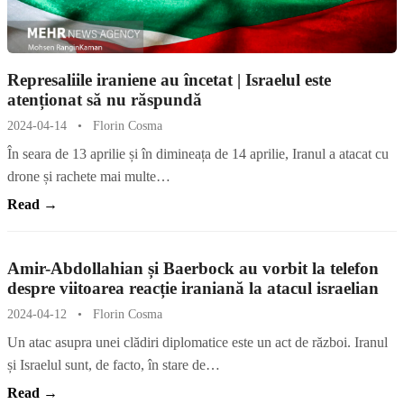
Represaliile iraniene au încetat | Israelul este
atenționat să nu răspundă
2024-04-14
•
Florin Cosma
În seara de 13 aprilie și în dimineața de 14 aprilie, Iranul a atacat cu
drone și rachete mai multe…
Read →
Amir-Abdollahian și Baerbock au vorbit la telefon
despre viitoarea reacție iraniană la atacul israelian
2024-04-12
•
Florin Cosma
Un atac asupra unei clădiri diplomatice este un act de război. Iranul
și Israelul sunt, de facto, în stare de…
Read →