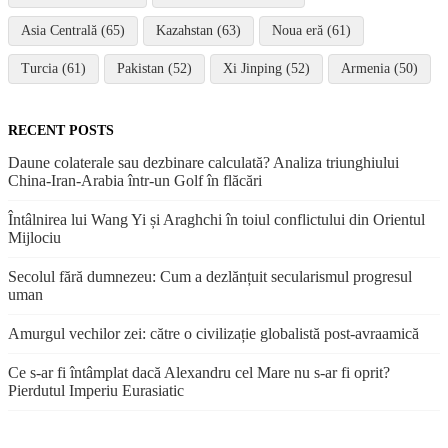
Asia Centrală (65)
Kazahstan (63)
Noua eră (61)
Turcia (61)
Pakistan (52)
Xi Jinping (52)
Armenia (50)
RECENT POSTS
Daune colaterale sau dezbinare calculată? Analiza triunghiului
China-Iran-Arabia într-un Golf în flăcări
Întâlnirea lui Wang Yi și Araghchi în toiul conflictului din Orientul
Mijlociu
Secolul fără dumnezeu: Cum a dezlănțuit secularismul progresul
uman
Amurgul vechilor zei: către o civilizație globalistă post-avraamică
Ce s-ar fi întâmplat dacă Alexandru cel Mare nu s-ar fi oprit?
Pierdutul Imperiu Eurasiatic