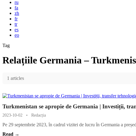
ru
fa
zh
fr
tr
es
eo
Tag
Relațiile Germania – Turkmeni
1 articles
Turkmenistan se apropie de Germania | Investiții, tra
2023-10-02
•
Redacția
Pe 29 septembrie 2023, în cadrul vizitei de lucru în Germania a preș
Read →