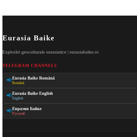
Eurasia Baike
Explorări geoculturale eurasiatice | eurasiabaike.ro
TELEGRAM CHANNELS
Eurasia Baike Română
📢
Română
Eurasia Baike English
📢
English
Евразия Байке
📢
Русский