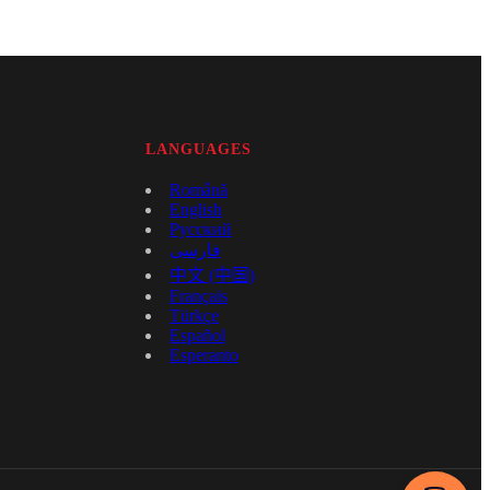
LANGUAGES
Română
English
Русский
فارسی
中文 (中国)
Français
Türkçe
Español
Esperanto