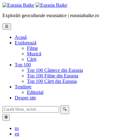
Explorări geoculturale eurasiatice | eurasiabaike.ro
☰
Acasă
Explorează
Filme
Muzică
Cărți
Top 100
Top 100 Cântece din Eurasia
Top 100 Filme din Eurasia
Top 100 Cărți din Eurasia
Tendințe
Editorial
Despre site
🔍
🌐
ro
en