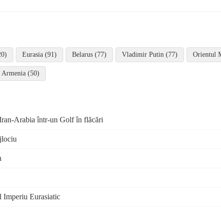
20)
Eurasia (91)
Belarus (77)
Vladimir Putin (77)
Orientul 
Armenia (50)
ran-Arabia într-un Golf în flăcări
jlociu
n
l Imperiu Eurasiatic