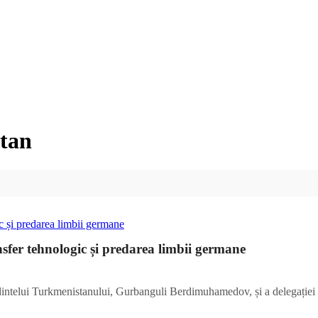
stan
nsfer tehnologic și predarea limbii germane
edintelui Turkmenistanului, Gurbanguli Berdimuhamedov, și a delegației