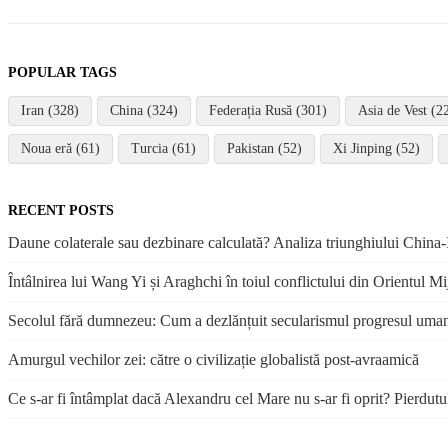
POPULAR TAGS
Iran (328)
China (324)
Federația Rusă (301)
Asia de Vest (2
Noua eră (61)
Turcia (61)
Pakistan (52)
Xi Jinping (52)
RECENT POSTS
Daune colaterale sau dezbinare calculată? Analiza triunghiului China-I
Întâlnirea lui Wang Yi și Araghchi în toiul conflictului din Orientul Mi
Secolul fără dumnezeu: Cum a dezlănțuit secularismul progresul uma
Amurgul vechilor zei: către o civilizație globalistă post-avraamică
Ce s-ar fi întâmplat dacă Alexandru cel Mare nu s-ar fi oprit? Pierdutu