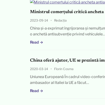
Ministrul comerțului critică ancheta
2023-09-14
•
Redacția
China și-a exprimat îngrijorarea și nemulțum
o anchetă antisubvenție privind vehiculele
Read →
China oferă ajutor, UE se prezintă i
2020-03-14
•
Florin Cosma
Uniunea Europeană În cadrul video-conferinț
ambasador al Italiei la UE a făcut…
Read →