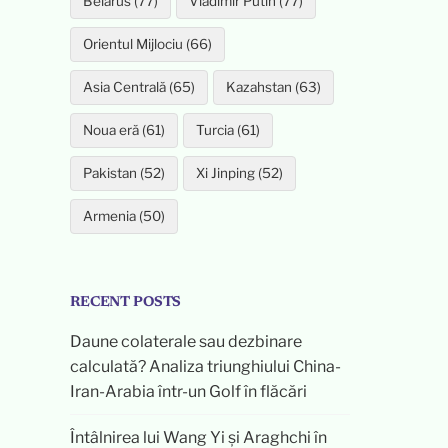
Belarus (77)
Vladimir Putin (77)
Orientul Mijlociu (66)
Asia Centrală (65)
Kazahstan (63)
Noua eră (61)
Turcia (61)
Pakistan (52)
Xi Jinping (52)
Armenia (50)
RECENT POSTS
Daune colaterale sau dezbinare
calculată? Analiza triunghiului China-
Iran-Arabia într-un Golf în flăcări
Întâlnirea lui Wang Yi și Araghchi în