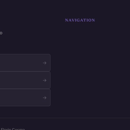
NAVIGATION
ro
→
→
→
: Florin Cosma