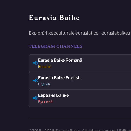
Eurasia Baike
Explorări geoculturale eurasiatice | eurasiabaike.
TELEGRAM CHANNELS
Eurasia Baike Română
📢
Română
Eurasia Baike English
📢
English
Евразия Байке
📢
Русский
©2016 - 2026 Eurasia Baike. All rights reserved. | Editor