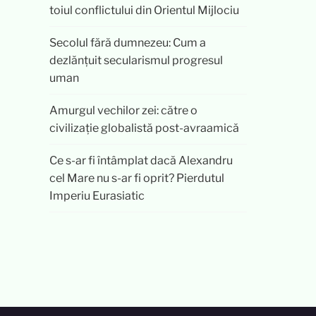
toiul conflictului din Orientul Mijlociu
Secolul fără dumnezeu: Cum a
dezlănțuit secularismul progresul
uman
Amurgul vechilor zei: către o
civilizație globalistă post-avraamică
Ce s-ar fi întâmplat dacă Alexandru
cel Mare nu s-ar fi oprit? Pierdutul
Imperiu Eurasiatic