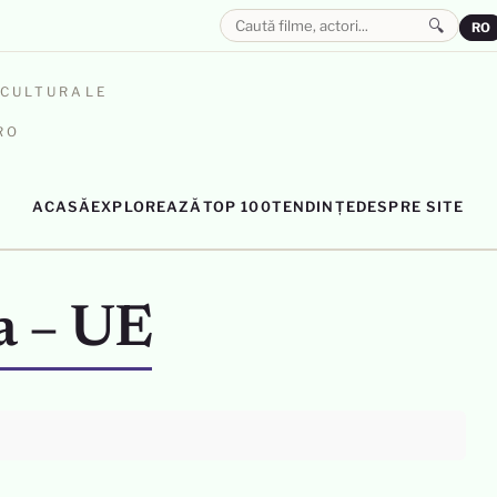
🔍
RO
OCULTURALE
RO
ACASĂ
EXPLOREAZĂ
TOP 100
TENDINȚE
DESPRE SITE
a – UE