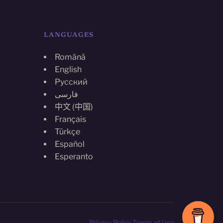
LANGUAGES
Română
English
Русский
فارسی
中文 (中国)
Français
Türkçe
Español
Esperanto
Privacy Policy
Terms of Use