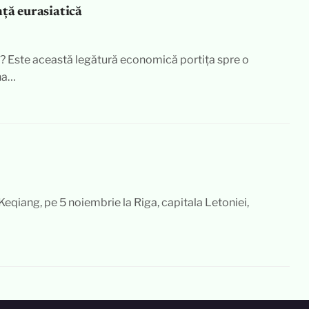
nță eurasiatică
? Este această legătură economică portița spre o
ina…
Keqiang, pe 5 noiembrie la Riga, capitala Letoniei,