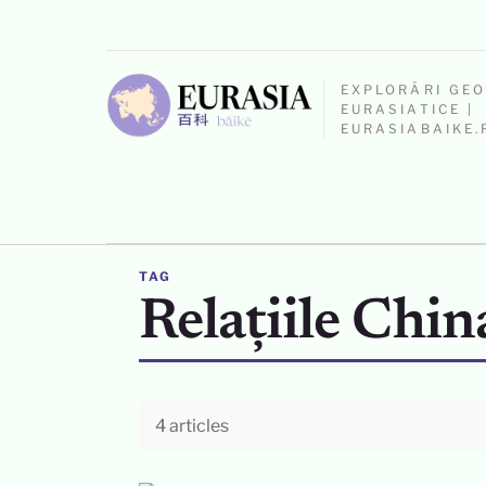
EXPLORĂRI GE
EURASIATICE |
EURASIABAIKE.
TAG
Relațiile Chin
4 articles