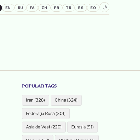
🌙
EN
RU
FA
ZH
FR
TR
ES
EO
POPULAR TAGS
Iran (328)
China (324)
Federația Rusă (301)
Asia de Vest (220)
Eurasia (91)