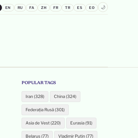
🌙
EN
RU
FA
ZH
FR
TR
ES
EO
POPULAR TAGS
Iran (328)
China (324)
Federația Rusă (301)
Asia de Vest (220)
Eurasia (91)
Belarus (77)
Vladimir Putin (77)