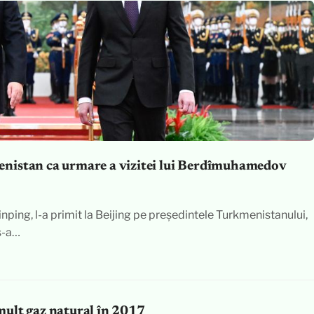
nistan ca urmare a vizitei lui Berdîmuhamedov
inping, l-a primit la Beijing pe președintele Turkmenistanului,
s-a…
mult gaz natural în 2017