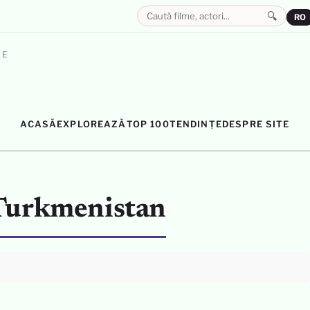
🔍
RO
LE
ACASĂ
EXPLOREAZĂ
TOP 100
TENDINȚE
DESPRE SITE
 Turkmenistan