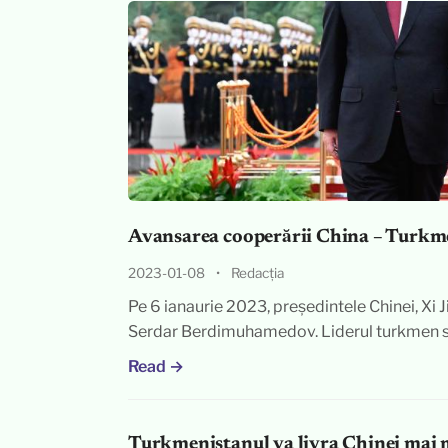
Avansarea cooperării China – Turkme
2023-01-08
•
Redacția
Pe 6 ianaurie 2023, președintele Chinei, Xi J
Serdar Berdimuhamedov. Liderul turkmen 
Read →
Turkmenistanul va livra Chinei mai 