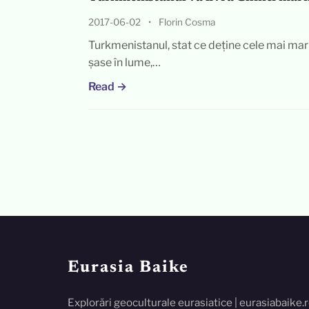
2017-06-02
•
Florin Cosma
Turkmenistanul, stat ce deține cele mai mari
șase în lume,…
Read →
Eurasia Baike
Explorări geoculturale eurasiatice | eurasiabaike.