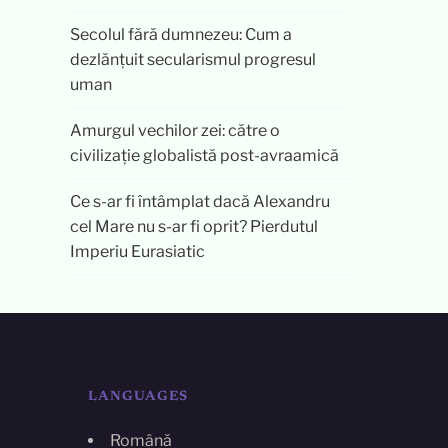
Secolul fără dumnezeu: Cum a
dezlănțuit secularismul progresul
uman
Amurgul vechilor zei: către o
civilizație globalistă post-avraamică
Ce s-ar fi întâmplat dacă Alexandru
cel Mare nu s-ar fi oprit? Pierdutul
Imperiu Eurasiatic
LANGUAGES
Română