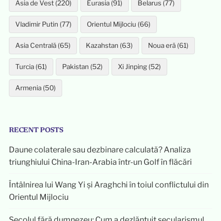
Asia de Vest (220)
Eurasia (91)
Belarus (77)
Vladimir Putin (77)
Orientul Mijlociu (66)
Asia Centrală (65)
Kazahstan (63)
Noua eră (61)
Turcia (61)
Pakistan (52)
Xi Jinping (52)
Armenia (50)
RECENT POSTS
Daune colaterale sau dezbinare calculată? Analiza
triunghiului China-Iran-Arabia într-un Golf în flăcări
Întâlnirea lui Wang Yi și Araghchi în toiul conflictului din
Orientul Mijlociu
Secolul fără dumnezeu: Cum a dezlănțuit secularismul