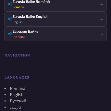
Eurasia Baike Română
📢
→
Română
Eurasia Baike English
📢
→
English
Евразия Байке
📢
→
Русский
NAVIGATION
LANGUAGES
Română
English
Русский
فارسی