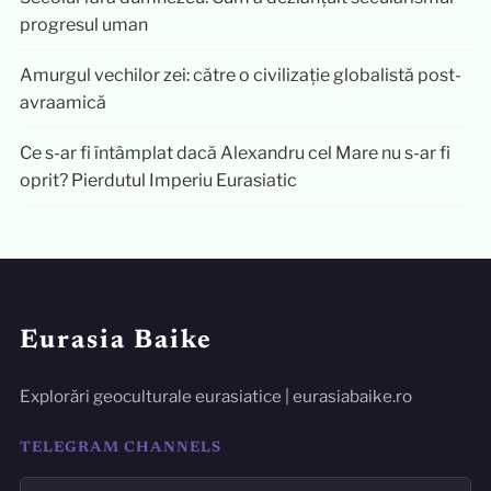
progresul uman
Amurgul vechilor zei: către o civilizație globalistă post-
avraamică
Ce s-ar fi întâmplat dacă Alexandru cel Mare nu s-ar fi
oprit? Pierdutul Imperiu Eurasiatic
Eurasia Baike
Explorări geoculturale eurasiatice | eurasiabaike.ro
TELEGRAM CHANNELS