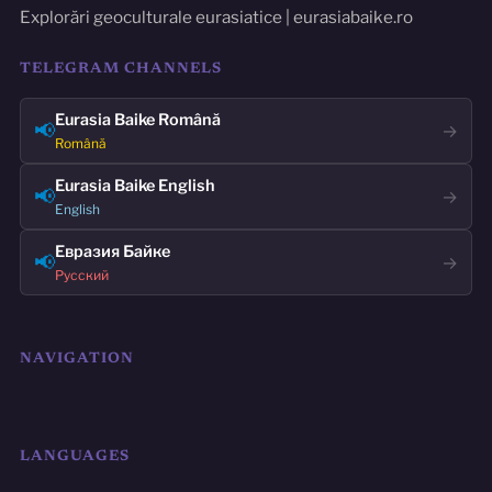
Explorări geoculturale eurasiatice | eurasiabaike.ro
TELEGRAM CHANNELS
Eurasia Baike Română
📢
→
Română
Eurasia Baike English
📢
→
English
Евразия Байке
📢
→
Русский
NAVIGATION
LANGUAGES