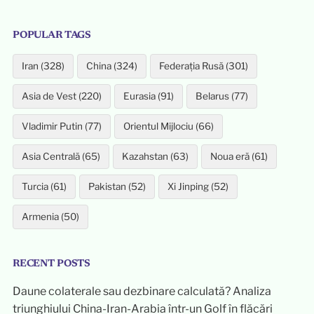
POPULAR TAGS
Iran (328)
China (324)
Federația Rusă (301)
Asia de Vest (220)
Eurasia (91)
Belarus (77)
Vladimir Putin (77)
Orientul Mijlociu (66)
Asia Centrală (65)
Kazahstan (63)
Noua eră (61)
Turcia (61)
Pakistan (52)
Xi Jinping (52)
Armenia (50)
RECENT POSTS
Daune colaterale sau dezbinare calculată? Analiza
triunghiului China-Iran-Arabia într-un Golf în flăcări