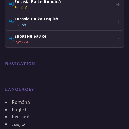
Eurasia Baike Română
📢
→
Română
Eurasia Baike English
📢
→
English
Евразия Байке
📢
→
Русский
NAVIGATION
LANGUAGES
Română
English
Русский
فارسی