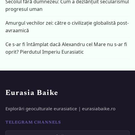
Secolul fără dumnezeu: Cum a dezlănțuit secularismul
progresul uman
Amurgul vechilor zei: către o civilizație globalistă post-
avraamică
Ce s-ar fi întâmplat dacă Alexandru cel Mare nu s-ar fi
oprit? Pierdutul Imperiu Eurasiatic
Eurasia Baike
Explorări geoculturale eurasiatice | eurasiabaike.ro
TELEGRAM CHANNELS