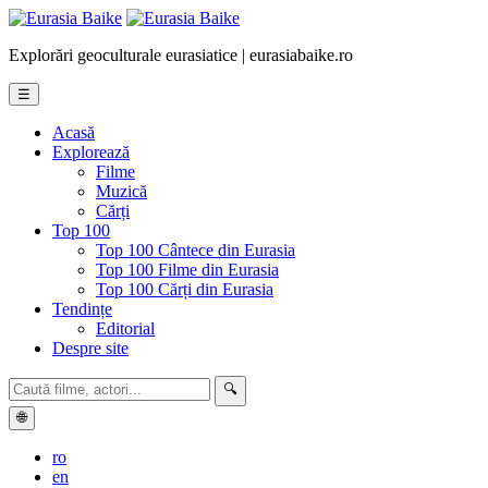
Explorări geoculturale eurasiatice | eurasiabaike.ro
☰
Acasă
Explorează
Filme
Muzică
Cărți
Top 100
Top 100 Cântece din Eurasia
Top 100 Filme din Eurasia
Top 100 Cărți din Eurasia
Tendințe
Editorial
Despre site
🔍
🌐
ro
en