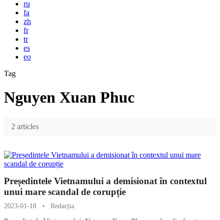
ru
fa
zh
fr
tr
es
eo
Tag
Nguyen Xuan Phuc
2 articles
Președintele Vietnamului a demisionat în contextul
unui mare scandal de corupție
2023-01-18
•
Redacția