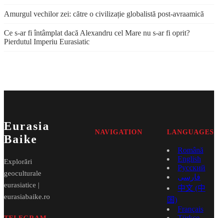
Amurgul vechilor zei: către o civilizație globalistă post-avraamică
Ce s-ar fi întâmplat dacă Alexandru cel Mare nu s-ar fi oprit?
Pierdutul Imperiu Eurasiatic
Eurasia
NAVIGATION
LANGUAGES
Baike
Română
English
Explorări
Русский
geoculturale
فارسی
eurasiatice |
中文 (中
eurasiabaike.ro
国)
Français
Türkçe