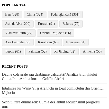
POPULAR TAGS
Iran (328)
China (324)
Federația Rusă (301)
Asia de Vest (220)
Eurasia (91)
Belarus (77)
Vladimir Putin (77)
Orientul Mijlociu (66)
Asia Centrală (65)
Kazahstan (63)
Noua eră (61)
Turcia (61)
Pakistan (52)
Xi Jinping (52)
Armenia (50)
RECENT POSTS
Daune colaterale sau dezbinare calculată? Analiza triunghiului
China-Iran-Arabia într-un Golf în flăcări
Întâlnirea lui Wang Yi și Araghchi în toiul conflictului din Orientul
Mijlociu
Secolul fără dumnezeu: Cum a dezlănțuit secularismul progresul
uman