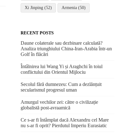
Xi Jinping (52)
Armenia (50)
RECENT POSTS
Daune colaterale sau dezbinare calculată?
Analiza triunghiului China-Iran-Arabia într-un
Golf în flăcări
Întâlnirea lui Wang Yi și Araghchi în toiul
conflictului din Orientul Mijlociu
Secolul fără dumnezeu: Cum a dezlănțuit
secularismul progresul uman
Amurgul vechilor zei: către o civilizație
globalistă post-avraamică
Ce s-ar fi întâmplat dacă Alexandru cel Mare
nu s-ar fi oprit? Pierdutul Imperiu Eurasiatic