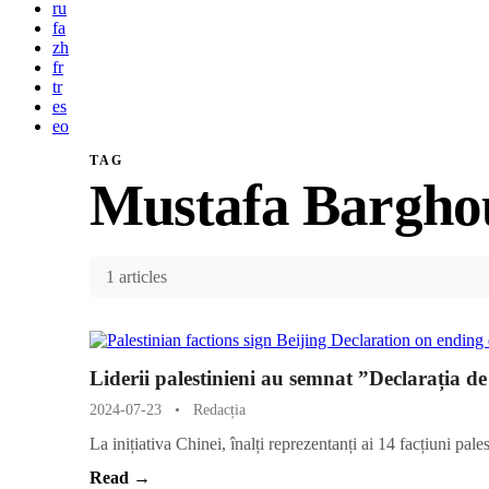
ru
fa
zh
fr
tr
es
eo
TAG
Mustafa Bargho
1 articles
Liderii palestinieni au semnat ”Declarația de
2024-07-23
•
Redacția
La inițiativa Chinei, înalți reprezentanți ai 14 facțiuni pal
Read →