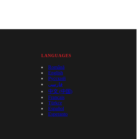
LANGUAGES
Română
English
Русский
فارسی
中文 (中国)
Français
Türkçe
Español
Esperanto