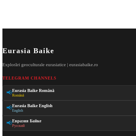
Eurasia Baike
Explorări geoculturale eurasiatice | eurasiabaike.ro
TELEGRAM CHANNELS
Eurasia Baike Română
📢
Română
Eurasia Baike English
📢
English
Евразия Байке
📢
Русский