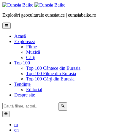
Explorări geoculturale eurasiatice | eurasiabaike.ro
☰
Acasă
Explorează
Filme
Muzică
Cărți
Top 100
Top 100 Cântece din Eurasia
Top 100 Filme din Eurasia
Top 100 Cărți din Eurasia
Tendințe
Editorial
Despre site
🔍
🌐
ro
en