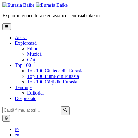
Explorări geoculturale eurasiatice | eurasiabaike.ro
☰
Acasă
Explorează
Filme
Muzică
Cărți
Top 100
Top 100 Cântece din Eurasia
Top 100 Filme din Eurasia
Top 100 Cărți din Eurasia
Tendințe
Editorial
Despre site
🔍
🌐
ro
en