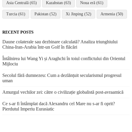
Asia Centrală (65)
Kazahstan (63)
Noua eră (61)
Turcia (61)
Pakistan (52)
Xi Jinping (52)
Armenia (50)
RECENT POSTS
Daune colaterale sau dezbinare calculată? Analiza triunghiului
China-Iran-Arabia într-un Golf în flăcări
Întâlnirea lui Wang Yi și Araghchi în toiul conflictului din Orientul
Mijlociu
Secolul fără dumnezeu: Cum a dezlănțuit secularismul progresul
uman
Amurgul vechilor zei: către o civilizație globalistă post-avraamică
Ce s-ar fi întâmplat dacă Alexandru cel Mare nu s-ar fi oprit?
Pierdutul Imperiu Eurasiatic