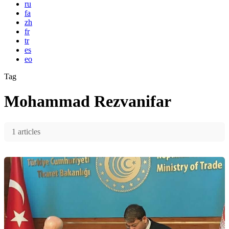
ru
fa
zh
fr
tr
es
eo
Tag
Mohammad Rezvanifar
1 articles