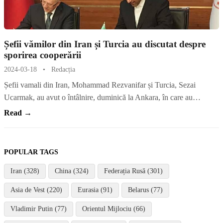
Șefii vămilor din Iran și Turcia au discutat despre
sporirea cooperării
2024-03-18
•
Redacția
Șefii vamali din Iran, Mohammad Rezvanifar și Turcia, Sezai
Ucarmak, au avut o întâlnire, duminică la Ankara, în care au…
Read →
POPULAR TAGS
Iran (328)
China (324)
Federația Rusă (301)
Asia de Vest (220)
Eurasia (91)
Belarus (77)
Vladimir Putin (77)
Orientul Mijlociu (66)