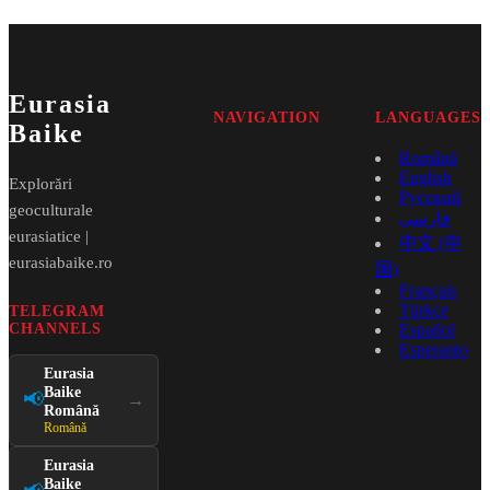
Eurasia
NAVIGATION
LANGUAGES
Baike
Română
English
Explorări
Русский
geoculturale
فارسی
eurasiatice |
中文 (中
eurasiabaike.ro
国)
Français
Türkçe
TELEGRAM
CHANNELS
Español
Esperanto
Eurasia
Baike
📢
→
Română
Română
Eurasia
Baike