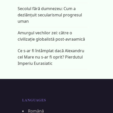
Secolul fără dumnezeu: Cum a
dezlănțuit secularismul progresul
uman
Amurgul vechilor zei: către o
civilizație globalistă post-avraamică
Ce s-ar fi întâmplat dacă Alexandru
cel Mare nu s-ar fi oprit? Pierdutul
Imperiu Eurasiatic
LANGUAGES
Română