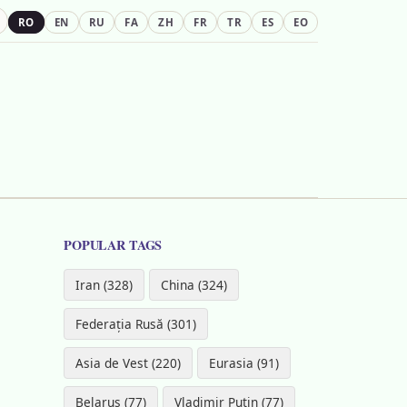
RO
EN
RU
FA
ZH
FR
TR
ES
EO
POPULAR TAGS
Iran (328)
China (324)
Federația Rusă (301)
Asia de Vest (220)
Eurasia (91)
Belarus (77)
Vladimir Putin (77)