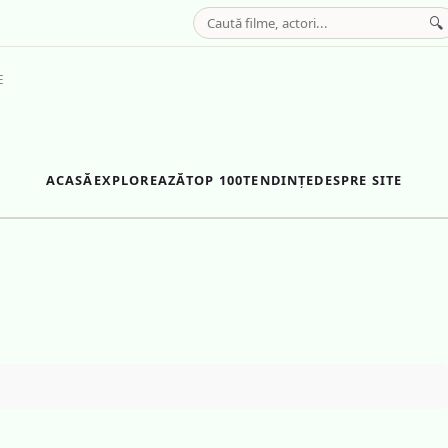
🔍
E
ACASĂ
EXPLOREAZĂ
TOP 100
TENDINȚE
DESPRE SITE