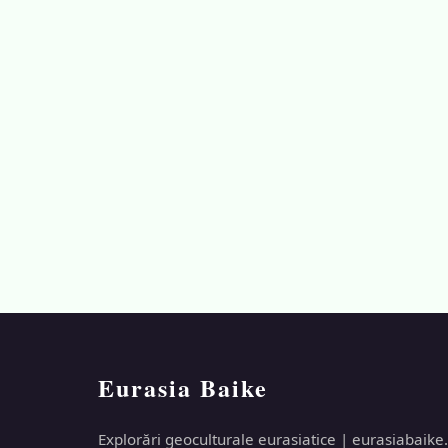
Eurasia Baike
Explorări geoculturale eurasiatice | eurasiabaike