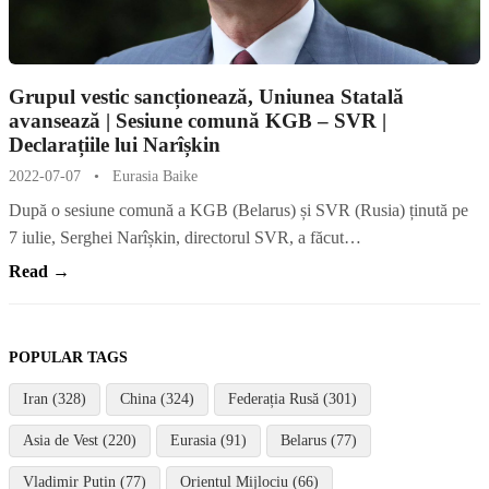
Grupul vestic sancționează, Uniunea Statală
avansează | Sesiune comună KGB – SVR |
Declarațiile lui Narîșkin
2022-07-07
•
Eurasia Baike
După o sesiune comună a KGB (Belarus) și SVR (Rusia) ținută pe
7 iulie, Serghei Narîșkin, directorul SVR, a făcut…
Read →
POPULAR TAGS
Iran (328)
China (324)
Federația Rusă (301)
Asia de Vest (220)
Eurasia (91)
Belarus (77)
Vladimir Putin (77)
Orientul Mijlociu (66)