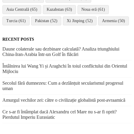
Asia Centrală (65)
Kazahstan (63)
Noua eră (61)
Turcia (61)
Pakistan (52)
Xi Jinping (52)
Armenia (50)
RECENT POSTS
Daune colaterale sau dezbinare calculată? Analiza triunghiului
China-Iran-Arabia într-un Golf în flăcări
Întâlnirea lui Wang Yi și Araghchi în toiul conflictului din Orientul
Mijlociu
Secolul fără dumnezeu: Cum a dezlănțuit secularismul progresul
uman
Amurgul vechilor zei: către o civilizație globalistă post-avraamică
Ce s-ar fi întâmplat dacă Alexandru cel Mare nu s-ar fi oprit?
Pierdutul Imperiu Eurasiatic