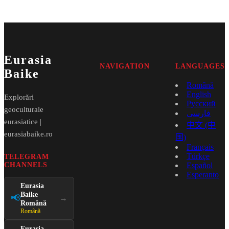
Eurasia
NAVIGATION
LANGUAGES
Baike
Română
English
Explorări
Русский
geoculturale
فارسی
eurasiatice |
中文 (中
eurasiabaike.ro
国)
Français
Türkçe
TELEGRAM
CHANNELS
Español
Esperanto
Eurasia
Baike
📢
→
Română
Română
Eurasia