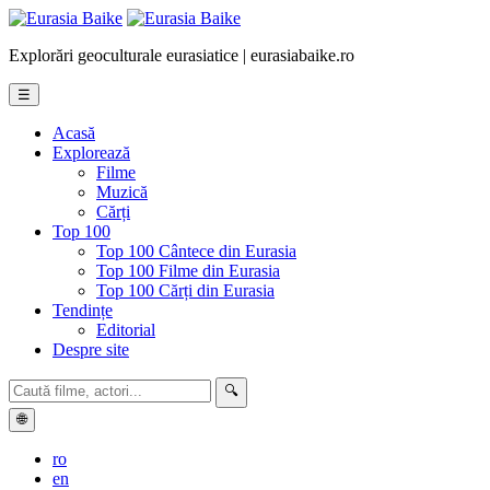
Explorări geoculturale eurasiatice | eurasiabaike.ro
☰
Acasă
Explorează
Filme
Muzică
Cărți
Top 100
Top 100 Cântece din Eurasia
Top 100 Filme din Eurasia
Top 100 Cărți din Eurasia
Tendințe
Editorial
Despre site
🔍
🌐
ro
en