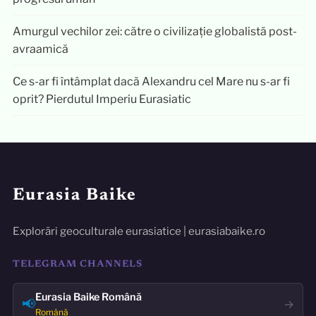
Amurgul vechilor zei: către o civilizație globalistă post-
avraamică
Ce s-ar fi întâmplat dacă Alexandru cel Mare nu s-ar fi
oprit? Pierdutul Imperiu Eurasiatic
Eurasia Baike
Explorări geoculturale eurasiatice | eurasiabaike.ro
TELEGRAM CHANNELS
Eurasia Baike Română
📢
→
Română