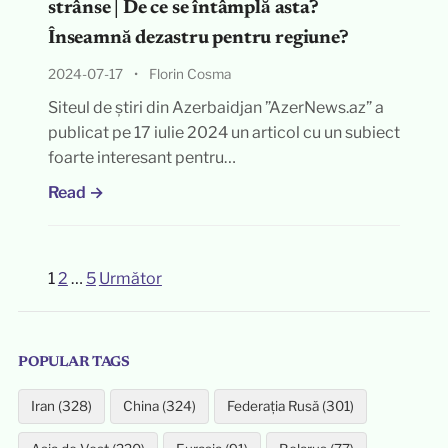
strânse | De ce se întâmplă asta?
Înseamnă dezastru pentru regiune?
2024-07-17
•
Florin Cosma
Siteul de știri din Azerbaidjan ”AzerNews.az” a
publicat pe 17 iulie 2024 un articol cu un subiect
foarte interesant pentru…
Read →
1
2
…
5
Următor
Paginație
articole
POPULAR TAGS
Iran (328)
China (324)
Federația Rusă (301)