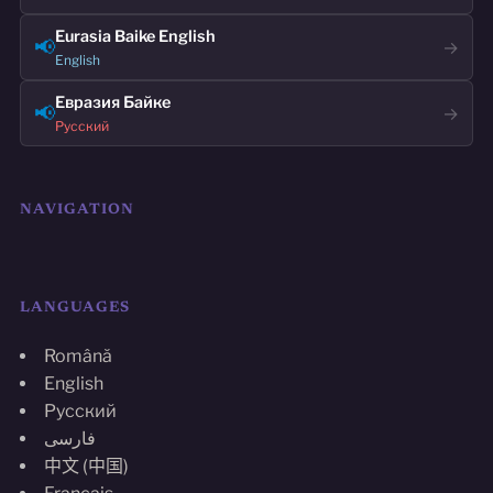
Eurasia Baike English
📢
→
English
Евразия Байке
📢
→
Русский
NAVIGATION
LANGUAGES
Română
English
Русский
فارسی
中文 (中国)