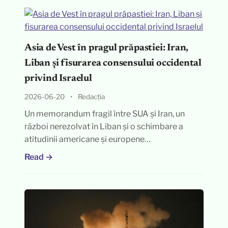
Asia de Vest în pragul prăpastiei: Iran,
Liban și fisurarea consensului occidental
privind Israelul
2026-06-20
•
Redacția
Un memorandum fragil între SUA și Iran, un
război nerezolvat în Liban și o schimbare a
atitudinii americane și europene…
Read →