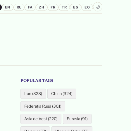
🌙
EN
RU
FA
ZH
FR
TR
ES
EO
POPULAR TAGS
Iran (328)
China (324)
Federația Rusă (301)
Asia de Vest (220)
Eurasia (91)