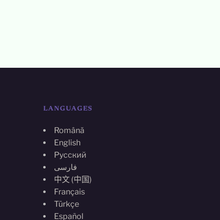
LANGUAGES
Română
English
Русский
فارسی
中文 (中国)
Français
Türkçe
Español