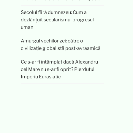
Secolul fără dumnezeu: Cum a
dezlănțuit secularismul progresul
uman
Amurgul vechilor zei: către o
civilizație globalistă post-avraamică
Ce s-ar fi întâmplat dacă Alexandru
cel Mare nu s-ar fi oprit? Pierdutul
Imperiu Eurasiatic