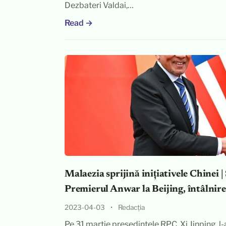
Dezbateri Valdai,…
Read →
Malaezia sprijină inițiativele Chinei |
Premierul Anwar la Beijing, întâlnire
2023-04-03
•
Redacția
Pe 31 martie președintele RPC, Xi Jinping, l