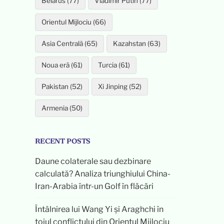
Belarus (77)
Vladimir Putin (77)
Orientul Mijlociu (66)
Asia Centrală (65)
Kazahstan (63)
Noua eră (61)
Turcia (61)
Pakistan (52)
Xi Jinping (52)
Armenia (50)
RECENT POSTS
Daune colaterale sau dezbinare
calculată? Analiza triunghiului China-
Iran-Arabia într-un Golf în flăcări
Întâlnirea lui Wang Yi și Araghchi în
toiul conflictului din Orientul Mijlociu