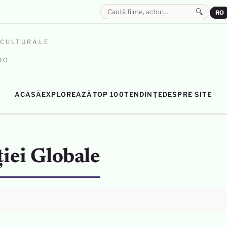
🔍
RO
OCULTURALE
RO
ACASĂ
EXPLOREAZĂ
TOP 100
TENDINȚE
DESPRE SITE
ției Globale