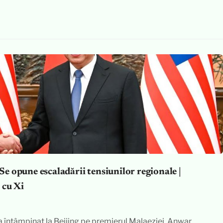
 Se opune escaladării tensiunilor regionale |
 cu Xi
-a întâmpinat la Beijing pe premierul Malaeziei, Anwar