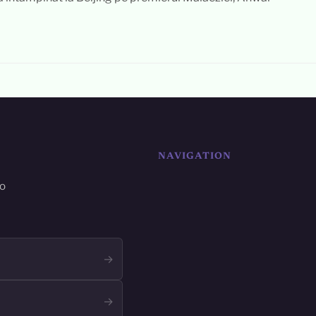
NAVIGATION
ro
→
→