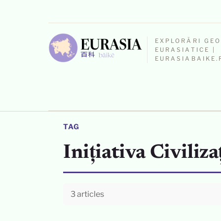
EXPLORĂRI GE
EURASIATICE |
EURASIABAIKE.
TAG
Inițiativa Civiliza
3 articles