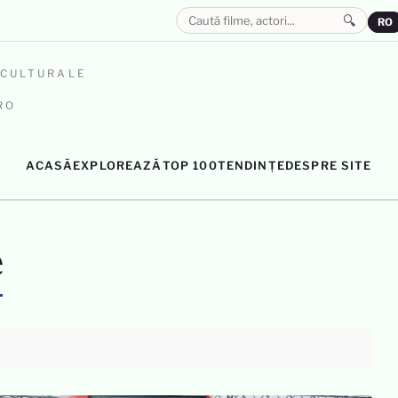
🔍
RO
OCULTURALE
RO
ACASĂ
EXPLOREAZĂ
TOP 100
TENDINȚE
DESPRE SITE
e