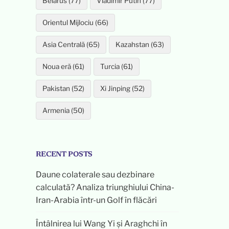
Belarus (77)
Vladimir Putin (77)
Orientul Mijlociu (66)
Asia Centrală (65)
Kazahstan (63)
Noua eră (61)
Turcia (61)
Pakistan (52)
Xi Jinping (52)
Armenia (50)
RECENT POSTS
Daune colaterale sau dezbinare
calculată? Analiza triunghiului China-
Iran-Arabia într-un Golf în flăcări
Întâlnirea lui Wang Yi și Araghchi în