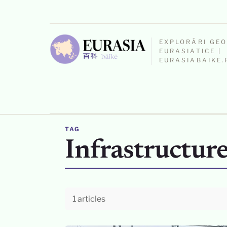
EXPLORĂRI GE
EURASIATICE |
EURASIABAIKE.
TAG
Infrastructur
1 articles