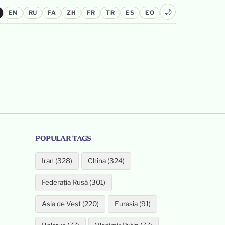
🌙
EN
RU
FA
ZH
FR
TR
ES
EO
POPULAR TAGS
Iran (328)
China (324)
Federația Rusă (301)
Asia de Vest (220)
Eurasia (91)