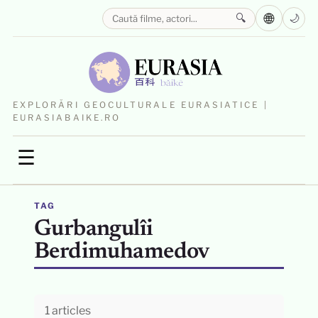
🌐
🔍
🌙
EXPLORĂRI GEOCULTURALE EURASIATICE |
EURASIABAIKE.RO
☰
TAG
Gurbangulîi
Berdimuhamedov
1 articles