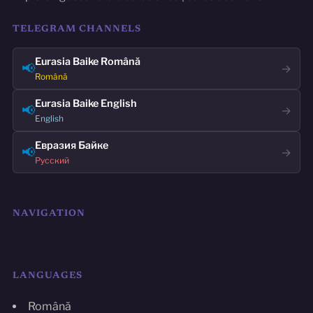
TELEGRAM CHANNELS
Eurasia Baike Română
📢
→
Română
Eurasia Baike English
📢
→
English
Евразия Байке
📢
→
Русский
NAVIGATION
LANGUAGES
Română