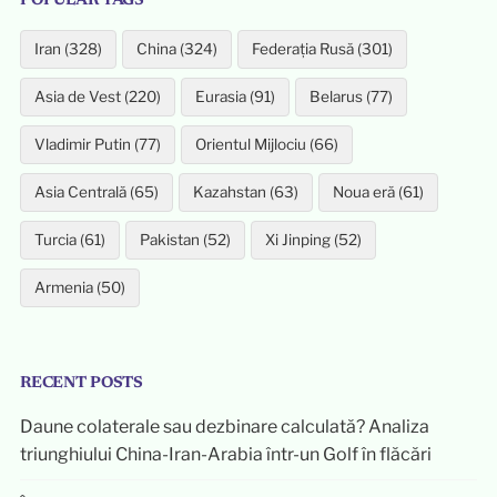
POPULAR TAGS
Iran (328)
China (324)
Federația Rusă (301)
Asia de Vest (220)
Eurasia (91)
Belarus (77)
Vladimir Putin (77)
Orientul Mijlociu (66)
Asia Centrală (65)
Kazahstan (63)
Noua eră (61)
Turcia (61)
Pakistan (52)
Xi Jinping (52)
Armenia (50)
RECENT POSTS
Daune colaterale sau dezbinare calculată? Analiza
triunghiului China-Iran-Arabia într-un Golf în flăcări