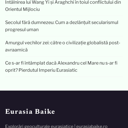
Întâlnirea lui Wang Yi și Araghchi în toiul conflictului din
Orientul Mijlociu
Secolul fără dumnezeu: Cum a dezlănțuit secularismul
progresul uman
Amurgul vechilor zei: către o civilizație globalistă post-
avraamică
Ce s-ar fi întâmplat dacă Alexandru cel Mare nu s-ar fi
oprit? Pierdutul Imperiu Eurasiatic
Eurasia Baike
Explorări geoculturale eurasiatice | eurasiabaike.ro