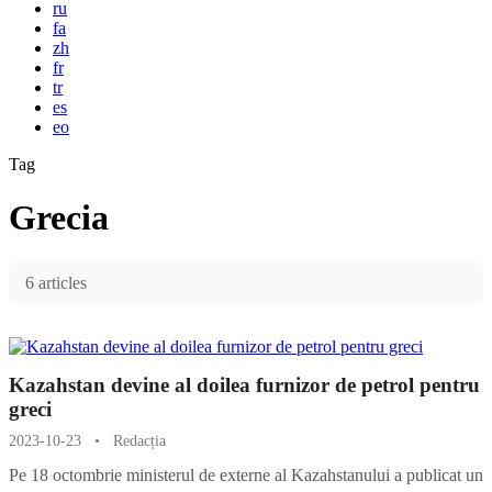
ru
fa
zh
fr
tr
es
eo
Tag
Grecia
6 articles
Kazahstan devine al doilea furnizor de petrol pentru
greci
2023-10-23
•
Redacția
Pe 18 octombrie ministerul de externe al Kazahstanului a publicat un