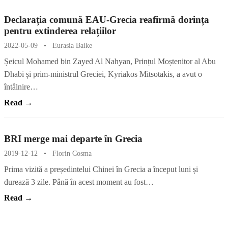
Declarația comună EAU-Grecia reafirmă dorința
pentru extinderea relațiilor
2022-05-09
•
Eurasia Baike
Șeicul Mohamed bin Zayed Al Nahyan, Prințul Moștenitor al Abu
Dhabi și prim-ministrul Greciei, Kyriakos Mitsotakis, a avut o
întâlnire…
Read →
BRI merge mai departe în Grecia
2019-12-12
•
Florin Cosma
Prima vizită a președintelui Chinei în Grecia a început luni și
durează 3 zile. Până în acest moment au fost…
Read →