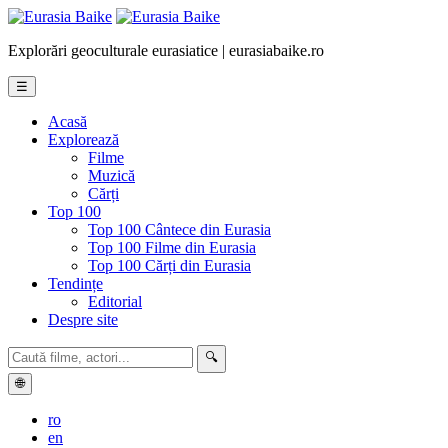
Explorări geoculturale eurasiatice | eurasiabaike.ro
☰
Acasă
Explorează
Filme
Muzică
Cărți
Top 100
Top 100 Cântece din Eurasia
Top 100 Filme din Eurasia
Top 100 Cărți din Eurasia
Tendințe
Editorial
Despre site
🔍
🌐
ro
en