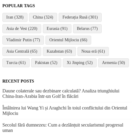
POPULAR TAGS
Iran (328)
China (324)
Federația Rusă (301)
Asia de Vest (220)
Eurasia (91)
Belarus (77)
Vladimir Putin (77)
Orientul Mijlociu (66)
Asia Centrală (65)
Kazahstan (63)
Noua eră (61)
Turcia (61)
Pakistan (52)
Xi Jinping (52)
Armenia (50)
RECENT POSTS
Daune colaterale sau dezbinare calculată? Analiza triunghiului
China-Iran-Arabia într-un Golf în flăcări
Întâlnirea lui Wang Yi și Araghchi în toiul conflictului din Orientul
Mijlociu
Secolul fără dumnezeu: Cum a dezlănțuit secularismul progresul
uman