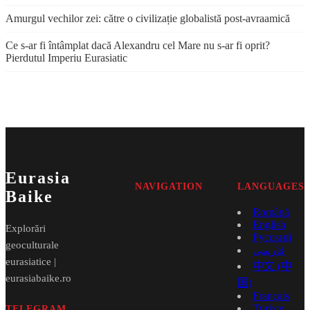
Amurgul vechilor zei: către o civilizație globalistă post-avraamică
Ce s-ar fi întâmplat dacă Alexandru cel Mare nu s-ar fi oprit?
Pierdutul Imperiu Eurasiatic
Eurasia
NAVIGATION
LANGUAGES
Baike
Română
English
Explorări
Русский
geoculturale
فارسی
eurasiatice |
中文 (中
eurasiabaike.ro
国)
Français
Türkçe
TELEGRAM