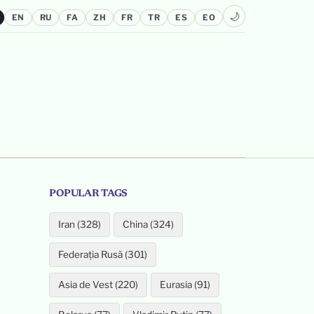
🌙
EN
RU
FA
ZH
FR
TR
ES
EO
POPULAR TAGS
Iran (328)
China (324)
Federația Rusă (301)
Asia de Vest (220)
Eurasia (91)