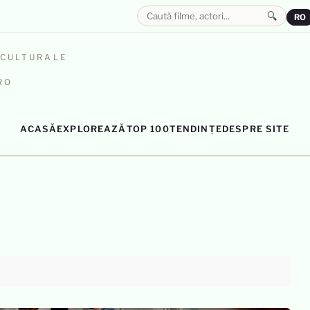
🔍
RO
OCULTURALE
RO
ACASĂ
EXPLOREAZĂ
TOP 100
TENDINȚE
DESPRE SITE