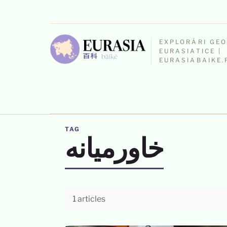
EXPLORĂRI GE
EURASIATICE |
EURASIABAIKE.
TAG
خاورمیانه
1 articles