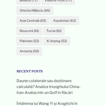
Belarus (77)
Vladimir Putin (77)
Orientul Mijlociu (66)
Asia Centrală (65)
Kazahstan (63)
Noua eră (61)
Turcia (61)
Pakistan (52)
Xi Jinping (52)
Armenia (50)
RECENT POSTS
Daune colaterale sau dezbinare
calculată? Analiza triunghiului China-
Iran-Arabia într-un Golf în flăcări
Întâlnirea lui Wang Yi și Araghchi în