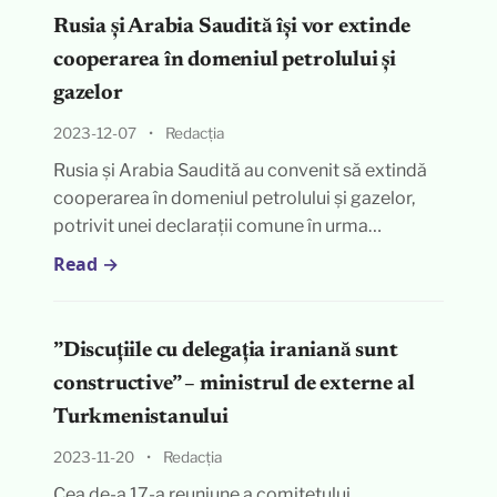
Rusia și Arabia Saudită își vor extinde
cooperarea în domeniul petrolului și
gazelor
2023-12-07
•
Redacția
Rusia și Arabia Saudită au convenit să extindă
cooperarea în domeniul petrolului și gazelor,
potrivit unei declarații comune în urma…
Read →
”Discuțiile cu delegația iraniană sunt
constructive” – ministrul de externe al
Turkmenistanului
2023-11-20
•
Redacția
Cea de-a 17-a reuniune a comitetului