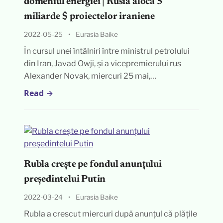
domeniul energiei | Rusia alocă 5
miliarde $ proiectelor iraniene
2022-05-25
•
Eurasia Baike
În cursul unei întâlniri între ministrul petrolului
din Iran, Javad Owji, și a vicepremierului rus
Alexander Novak, miercuri 25 mai,…
Read →
Rubla crește pe fondul anunțului
președintelui Putin
2022-03-24
•
Eurasia Baike
Rubla a crescut miercuri după anunțul că plățile