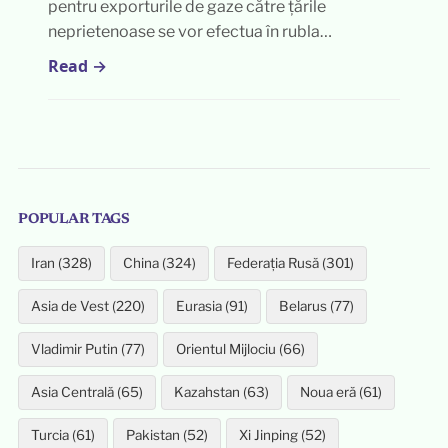
pentru exporturile de gaze către țările
neprietenoase se vor efectua în rubla…
Read →
POPULAR TAGS
Iran (328)
China (324)
Federația Rusă (301)
Asia de Vest (220)
Eurasia (91)
Belarus (77)
Vladimir Putin (77)
Orientul Mijlociu (66)
Asia Centrală (65)
Kazahstan (63)
Noua eră (61)
Turcia (61)
Pakistan (52)
Xi Jinping (52)