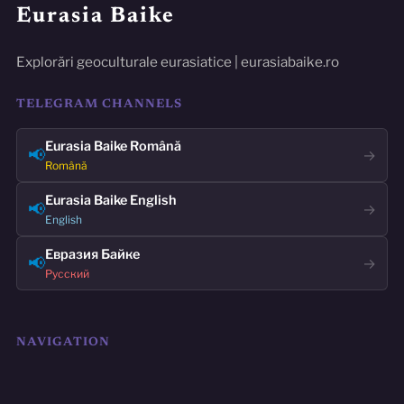
Eurasia Baike
Explorări geoculturale eurasiatice | eurasiabaike.ro
TELEGRAM CHANNELS
Eurasia Baike Română
📢
→
Română
Eurasia Baike English
📢
→
English
Евразия Байке
📢
→
Русский
NAVIGATION