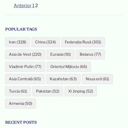
Anterior
1
2
Paginație
articole
POPULAR TAGS
Iran (328)
China (324)
Federația Rusă (301)
Asia de Vest (220)
Eurasia (91)
Belarus (77)
Vladimir Putin (77)
Orientul Mijlociu (66)
Asia Centrală (65)
Kazahstan (63)
Noua eră (61)
Turcia (61)
Pakistan (52)
Xi Jinping (52)
Armenia (50)
RECENT POSTS