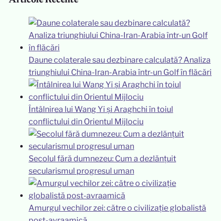
Articole Recente
Daune colaterale sau dezbinare calculată? Analiza
triunghiului China-Iran-Arabia într-un Golf în flăcări
Întâlnirea lui Wang Yi și Araghchi în toiul
conflictului din Orientul Mijlociu
Secolul fără dumnezeu: Cum a dezlănțuit
secularismul progresul uman
Amurgul vechilor zei: către o civilizație globalistă
post-avraamică