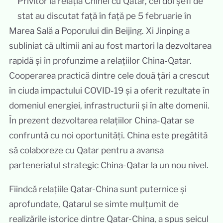
Privitor la relația Chinei cu Qatar, cei doi șefi de
stat au discutat față în față pe 5 februarie în
Marea Sală a Poporului din Beijing. Xi Jinping a
subliniat că ultimii ani au fost martori la dezvoltarea
rapidă și în profunzime a relațiilor China-Qatar.
Cooperarea practică dintre cele două țări a crescut
în ciuda impactului COVID-19 și a oferit rezultate în
domeniul energiei, infrastructurii și în alte domenii.
În prezent dezvoltarea relațiilor China-Qatar se
confruntă cu noi oportunități. China este pregătită
să colaboreze cu Qatar pentru a avansa
parteneriatul strategic China-Qatar la un nou nivel.
Fiindcă relațiile Qatar-China sunt puternice și
aprofundate, Qatarul se simte mulțumit de
realizările istorice dintre Qatar-China, a spus șeicul