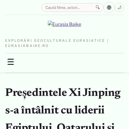
🌐
🔍
🌙
EXPLORĂRI GEOCULTURALE EURASIATICE |
EURASIABAIKE.RO
☰
Președintele Xi Jinping
s-a întâlnit cu liderii
Egiptului, Qatarului și