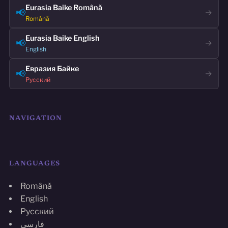
Eurasia Baike Română
📢
→
Română
Eurasia Baike English
📢
→
English
Евразия Байке
📢
→
Русский
NAVIGATION
LANGUAGES
Română
English
Русский
فارسی