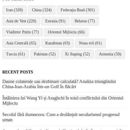
Iran (328)
China (324)
Federația Rusă (301)
Asia de Vest (220)
Eurasia (91)
Belarus (77)
Vladimir Putin (77)
Orientul Mijlociu (66)
Asia Centrală (65)
Kazahstan (63)
Noua eră (61)
Turcia (61)
Pakistan (52)
Xi Jinping (52)
Armenia (50)
RECENT POSTS
Daune colaterale sau dezbinare calculată? Analiza triunghiului
China-Iran-Arabia într-un Golf în flăcări
Întâlnirea lui Wang Yi și Araghchi în toiul conflictului din Orientul
Mijlociu
Secolul fără dumnezeu: Cum a dezlănțuit secularismul progresul
uman