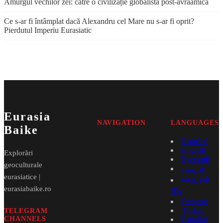
Amurgul vechilor zei: către o civilizație globalistă post-avraamică
Ce s-ar fi întâmplat dacă Alexandru cel Mare nu s-ar fi oprit?
Pierdutul Imperiu Eurasiatic
Eurasia
NAVIGATION
LANGUAGES
Baike
Română
English
Explorări
Русский
geoculturale
فارسی
eurasiatice |
中文 (中
eurasiabaike.ro
国)
Français
Türkçe
TELEGRAM
CHANNELS
Español