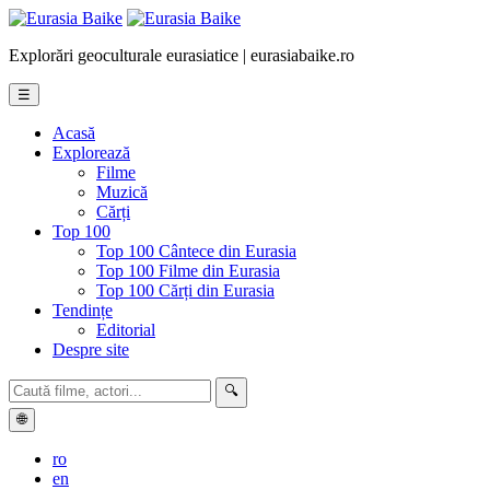
Explorări geoculturale eurasiatice | eurasiabaike.ro
☰
Acasă
Explorează
Filme
Muzică
Cărți
Top 100
Top 100 Cântece din Eurasia
Top 100 Filme din Eurasia
Top 100 Cărți din Eurasia
Tendințe
Editorial
Despre site
🔍
🌐
ro
en