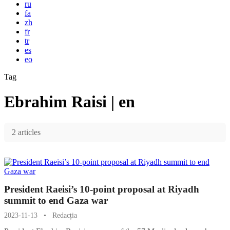
ru
fa
zh
fr
tr
es
eo
Tag
Ebrahim Raisi | en
2 articles
President Raeisi’s 10-point proposal at Riyadh
summit to end Gaza war
2023-11-13
•
Redacția