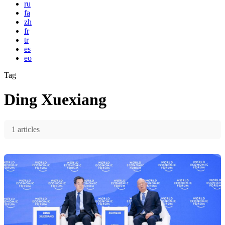
ru
fa
zh
fr
tr
es
eo
Tag
Ding Xuexiang
1 articles