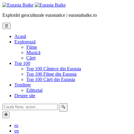
Explorări geoculturale eurasiatice | eurasiabaike.ro
☰
Acasă
Explorează
Filme
Muzică
Cărți
Top 100
Top 100 Cântece din Eurasia
Top 100 Filme din Eurasia
Top 100 Cărți din Eurasia
Tendințe
Editorial
Despre site
🔍
🌐
ro
en