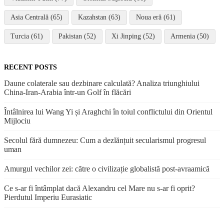
Asia Centrală (65)
Kazahstan (63)
Noua eră (61)
Turcia (61)
Pakistan (52)
Xi Jinping (52)
Armenia (50)
RECENT POSTS
Daune colaterale sau dezbinare calculată? Analiza triunghiului
China-Iran-Arabia într-un Golf în flăcări
Întâlnirea lui Wang Yi și Araghchi în toiul conflictului din Orientul
Mijlociu
Secolul fără dumnezeu: Cum a dezlănțuit secularismul progresul
uman
Amurgul vechilor zei: către o civilizație globalistă post-avraamică
Ce s-ar fi întâmplat dacă Alexandru cel Mare nu s-ar fi oprit?
Pierdutul Imperiu Eurasiatic