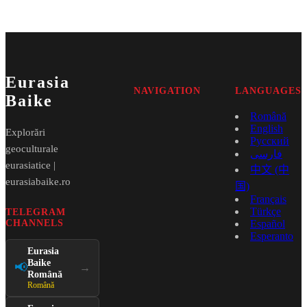
Eurasia
NAVIGATION
LANGUAGES
Baike
Română
English
Explorări
Русский
geoculturale
فارسی
eurasiatice |
中文 (中
eurasiabaike.ro
国)
Français
Türkçe
TELEGRAM
CHANNELS
Español
Esperanto
Eurasia
Baike
📢
→
Română
Română