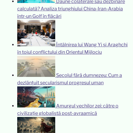
Daune colaterale sau dezbinare
calculată? Analiza triunghiului China-Iran-Arabia
într-un Golf în flăcări
Întâlnirea lui Wang Yi și Araghchi
în toiul conflictului din Orientul Mijlociu
Secolul fără dumnezeu: Cum a
dezlănțuit secularismul progresul uman
Amurgul vechilor zei: către o
civilizație globalistă post-avraamică