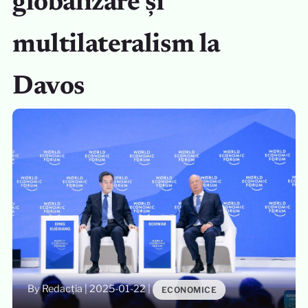
globalizare și
multilateralism la
Davos
By Redacția
|
2025-01-22
|
ECONOMICE