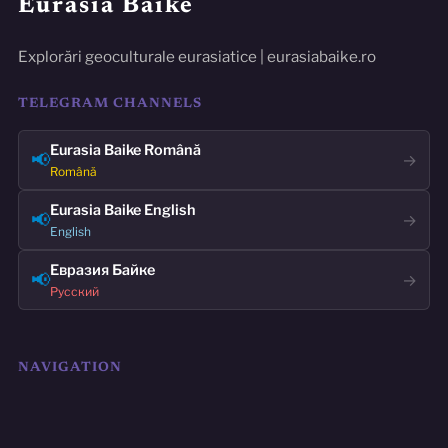
Eurasia Baike
Explorări geoculturale eurasiatice | eurasiabaike.ro
TELEGRAM CHANNELS
Eurasia Baike Română
📢
→
Română
Eurasia Baike English
📢
→
English
Евразия Байке
📢
→
Русский
NAVIGATION