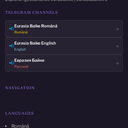
TELEGRAM CHANNELS
Eurasia Baike Română
📢
→
Română
Eurasia Baike English
📢
→
English
Евразия Байке
📢
→
Русский
NAVIGATION
LANGUAGES
Română