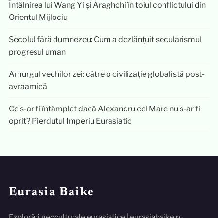
Întâlnirea lui Wang Yi și Araghchi în toiul conflictului din
Orientul Mijlociu
Secolul fără dumnezeu: Cum a dezlănțuit secularismul
progresul uman
Amurgul vechilor zei: către o civilizație globalistă post-
avraamică
Ce s-ar fi întâmplat dacă Alexandru cel Mare nu s-ar fi
oprit? Pierdutul Imperiu Eurasiatic
Eurasia Baike
Explorări geoculturale eurasiatice | eurasiabaike.ro