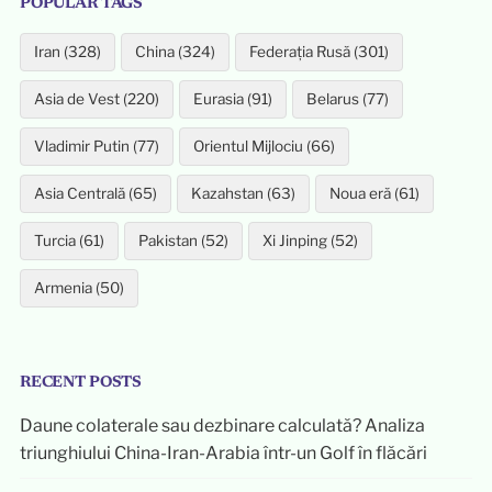
POPULAR TAGS
Iran (328)
China (324)
Federația Rusă (301)
Asia de Vest (220)
Eurasia (91)
Belarus (77)
Vladimir Putin (77)
Orientul Mijlociu (66)
Asia Centrală (65)
Kazahstan (63)
Noua eră (61)
Turcia (61)
Pakistan (52)
Xi Jinping (52)
Armenia (50)
RECENT POSTS
Daune colaterale sau dezbinare calculată? Analiza
triunghiului China-Iran-Arabia într-un Golf în flăcări