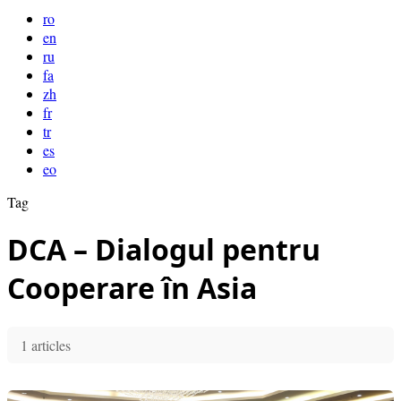
ro
en
ru
fa
zh
fr
tr
es
eo
Tag
DCA – Dialogul pentru
Cooperare în Asia
1 articles