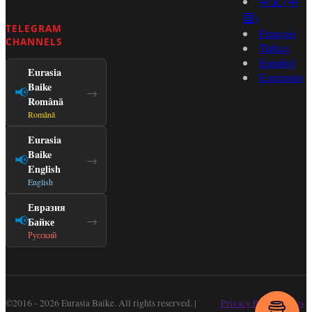
中文 (中
国)
TELEGRAM
Français
CHANNELS
Türkçe
Español
Eurasia
Esperanto
Baike
📢
→
Română
Română
Eurasia
Baike
📢
→
English
English
Евразия
📢
→
Байке
Русский
©2016 - 2026 Eurasia Baike. All rights reserved. |
Privacy Policy
Terms