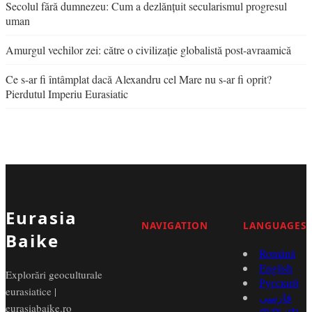
Secolul fără dumnezeu: Cum a dezlănțuit secularismul progresul
uman
Amurgul vechilor zei: către o civilizație globalistă post-avraamică
Ce s-ar fi întâmplat dacă Alexandru cel Mare nu s-ar fi oprit?
Pierdutul Imperiu Eurasiatic
Eurasia
NAVIGATION
LANGUAGES
Baike
Română
English
Explorări geoculturale
Русский
eurasiatice |
فارسی
eurasiabaike.ro