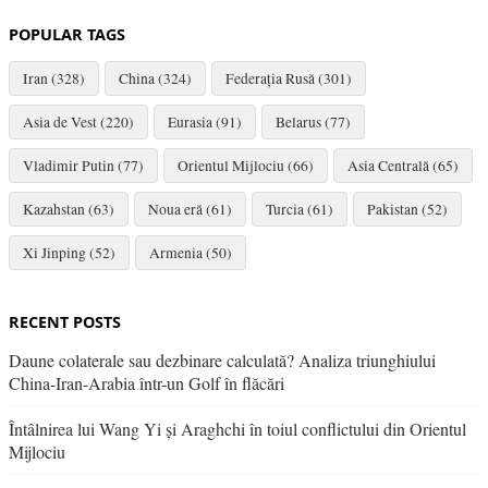
POPULAR TAGS
Iran (328)
China (324)
Federația Rusă (301)
Asia de Vest (220)
Eurasia (91)
Belarus (77)
Vladimir Putin (77)
Orientul Mijlociu (66)
Asia Centrală (65)
Kazahstan (63)
Noua eră (61)
Turcia (61)
Pakistan (52)
Xi Jinping (52)
Armenia (50)
RECENT POSTS
Daune colaterale sau dezbinare calculată? Analiza triunghiului
China-Iran-Arabia într-un Golf în flăcări
Întâlnirea lui Wang Yi și Araghchi în toiul conflictului din Orientul
Mijlociu