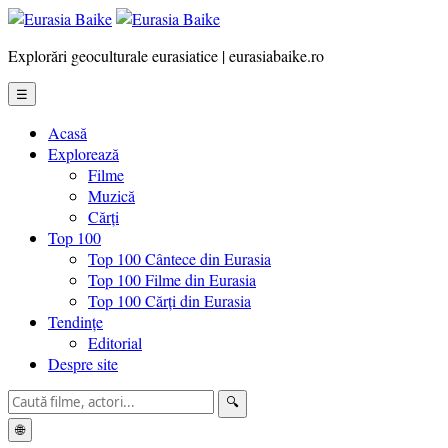
Explorări geoculturale eurasiatice | eurasiabaike.ro
☰
Acasă
Explorează
Filme
Muzică
Cărți
Top 100
Top 100 Cântece din Eurasia
Top 100 Filme din Eurasia
Top 100 Cărți din Eurasia
Tendințe
Editorial
Despre site
🔍
🌐