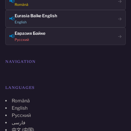
📢
→
Română
Eurasia Baike English
📢
→
English
Евразия Байке
📢
→
Русский
NAVIGATION
LANGUAGES
Română
English
Русский
فارسی
中文 (中国)