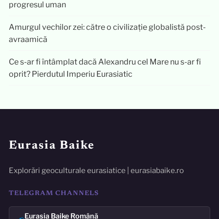
progresul uman
Amurgul vechilor zei: către o civilizație globalistă post-
avraamică
Ce s-ar fi întâmplat dacă Alexandru cel Mare nu s-ar fi
oprit? Pierdutul Imperiu Eurasiatic
Eurasia Baike
Explorări geoculturale eurasiatice | eurasiabaike.ro
TELEGRAM CHANNELS
Eurasia Baike Română