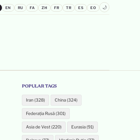
🌙
EN
RU
FA
ZH
FR
TR
ES
EO
POPULAR TAGS
Iran (328)
China (324)
Federația Rusă (301)
Asia de Vest (220)
Eurasia (91)