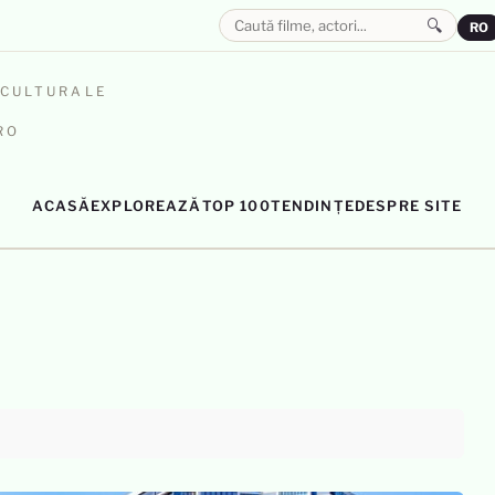
🔍
RO
OCULTURALE
RO
ACASĂ
EXPLOREAZĂ
TOP 100
TENDINȚE
DESPRE SITE