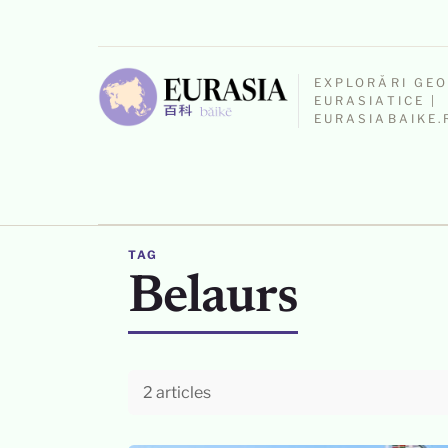
EXPLORĂRI GE
EURASIATICE |
EURASIABAIKE.
TAG
Belaurs
2 articles