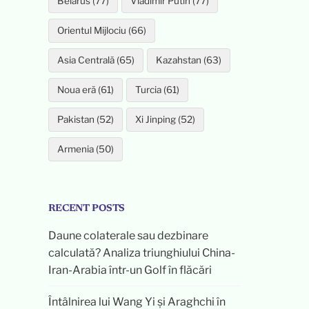
Belarus (77)
Vladimir Putin (77)
Orientul Mijlociu (66)
Asia Centrală (65)
Kazahstan (63)
Noua eră (61)
Turcia (61)
Pakistan (52)
Xi Jinping (52)
Armenia (50)
RECENT POSTS
Daune colaterale sau dezbinare
calculată? Analiza triunghiului China-
Iran-Arabia într-un Golf în flăcări
Întâlnirea lui Wang Yi și Araghchi în