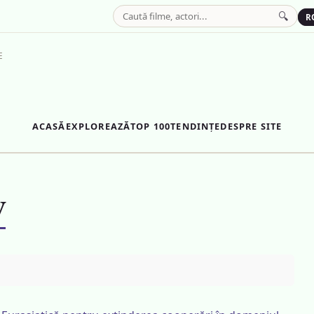
🔍
R
E
ACASĂ
EXPLOREAZĂ
TOP 100
TENDINȚE
DESPRE SITE
v