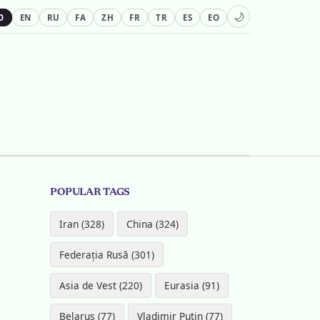
🌙
O
EN
RU
FA
ZH
FR
TR
ES
EO
POPULAR TAGS
Iran (328)
China (324)
Federația Rusă (301)
Asia de Vest (220)
Eurasia (91)
Belarus (77)
Vladimir Putin (77)