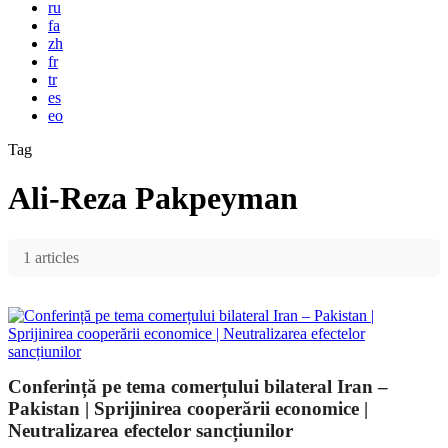
ru
fa
zh
fr
tr
es
eo
Tag
Ali-Reza Pakpeyman
1 articles
Conferință pe tema comerțului bilateral Iran –
Pakistan | Sprijinirea cooperării economice |
Neutralizarea efectelor sancțiunilor