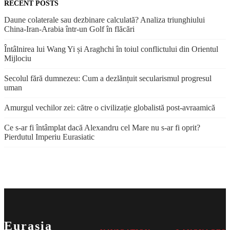
RECENT POSTS
Daune colaterale sau dezbinare calculată? Analiza triunghiului
China-Iran-Arabia într-un Golf în flăcări
Întâlnirea lui Wang Yi și Araghchi în toiul conflictului din Orientul
Mijlociu
Secolul fără dumnezeu: Cum a dezlănțuit secularismul progresul
uman
Amurgul vechilor zei: către o civilizație globalistă post-avraamică
Ce s-ar fi întâmplat dacă Alexandru cel Mare nu s-ar fi oprit?
Pierdutul Imperiu Eurasiatic
Eurasia