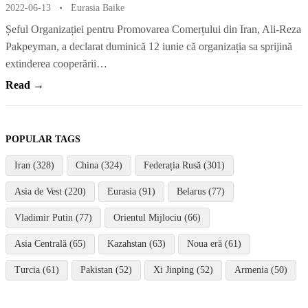
2022-06-13
•
Eurasia Baike
Șeful Organizației pentru Promovarea Comerțului din Iran, Ali-Reza
Pakpeyman, a declarat duminică 12 iunie că organizația sa sprijină
extinderea cooperării…
Read →
POPULAR TAGS
Iran (328)
China (324)
Federația Rusă (301)
Asia de Vest (220)
Eurasia (91)
Belarus (77)
Vladimir Putin (77)
Orientul Mijlociu (66)
Asia Centrală (65)
Kazahstan (63)
Noua eră (61)
Turcia (61)
Pakistan (52)
Xi Jinping (52)
Armenia (50)