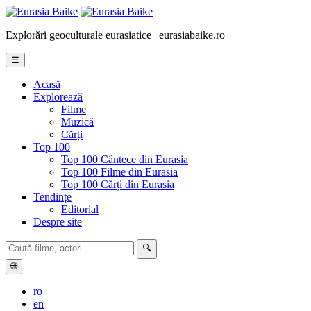
Explorări geoculturale eurasiatice | eurasiabaike.ro
☰
Acasă
Explorează
Filme
Muzică
Cărți
Top 100
Top 100 Cântece din Eurasia
Top 100 Filme din Eurasia
Top 100 Cărți din Eurasia
Tendințe
Editorial
Despre site
🔍
🌐
ro
en