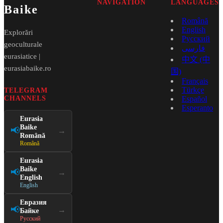
NAVIGATION
LANGUAGES
Baike
Română
English
Explorări
Русский
geoculturale
فارسی
eurasiatice |
中文 (中
eurasiabaike.ro
国)
Français
Türkçe
TELEGRAM
CHANNELS
Español
Esperanto
Eurasia
Baike
📢
→
Română
Română
Eurasia
Baike
📢
→
English
English
Евразия
📢
→
Байке
Русский