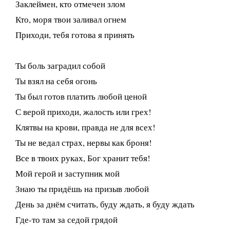
Заклеймен, кто отмечен злом
Кто, моря твои заливал огнем
Приходи, тебя готова я принять
Ты боль заградил собой
Ты взял на себя огонь
Ты был готов платить любой ценой
С верой приходи, жалость или грех!
Клятвы на крови, правда не для всех!
Ты не ведал страх, нервы как броня!
Все в твоих руках, Бог хранит тебя!
Мой герой и заступник мой
Знаю ты придёшь на призыв любой
День за днём считать, буду ждать, я буду ждать
Где-то там за седой грядой