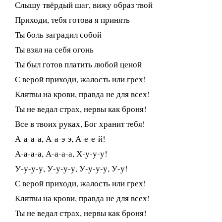
Слышу твёрдый шаг, вижу образ твой
Приходи, тебя готова я принять
Ты боль заградил собой
Ты взял на себя огонь
Ты был готов платить любой ценой
С верой приходи, жалость или грех!
Клятвы на крови, правда не для всех!
Ты не ведал страх, нервы как броня!
Все в твоих руках, Бог хранит тебя!
А-а-а-а, А-а-э-э, А-е-е-й!
А-а-а-а, А-а-а-а, Х-у-у-у!
У-у-у-у, У-у-у-у, У-у-у-у, У-у!
С верой приходи, жалость или грех!
Клятвы на крови, правда не для всех!
Ты не ведал страх, нервы как броня!