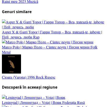
Raiui meu
2023
Muzică
Genuri similare
Asper X & Garri Topor | Гарри Топор – Bea, tratează-te, iubește |
Пей, лечись, люби
Rap
Marco Polo | Марко Поло – Cântec negru | Песня черни
Folk
Metal
Cioara (Varona)
1996
Rock Rusesc
Descoperă în aceeași regiune
Leningrad | Ленинград – Voiaj | Вояж
Federația Rusă