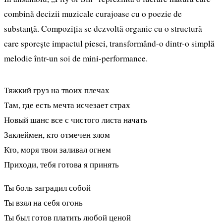
combină decizii muzicale curajoase cu o poezie de
substanță. Compoziția se dezvoltă organic cu o structură
care sporește impactul piesei, transformând-o dintr-o simplă
melodie într-un soi de mini-performance.
Тяжкий груз на твоих плечах
Там, где есть мечта исчезает страх
Новый шанс все с чистого листа начать
Заклеймен, кто отмечен злом
Кто, моря твои заливал огнем
Приходи, тебя готова я принять
Ты боль заградил собой
Ты взял на себя огонь
Ты был готов платить любой ценой