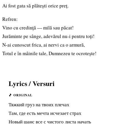
Ai fost gata să plătești orice preț.
Refren:
Vino cu credință — milă sau păcat!
Jurăminte pe sânge, adevărul nu-i pentru toți!
N-ai cunoscut frica, ai nervi ca o armură,
Totul e în mâinile tale, Dumnezeu te ocrotește!
Lyrics / Versuri
🎵 ORIGINAL
Тяжкий груз на твоих плечах
Там, где есть мечта исчезает страх
Новый шанс все с чистого листа начать