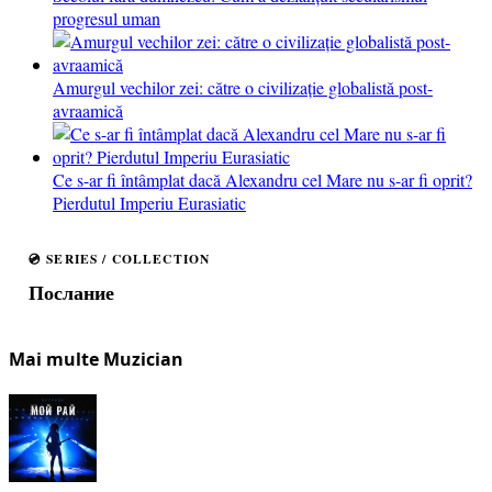
progresul uman
Amurgul vechilor zei: către o civilizație globalistă post-
avraamică
Ce s-ar fi întâmplat dacă Alexandru cel Mare nu s-ar fi oprit?
Pierdutul Imperiu Eurasiatic
💿 SERIES / COLLECTION
Послание
Mai multe Muzician