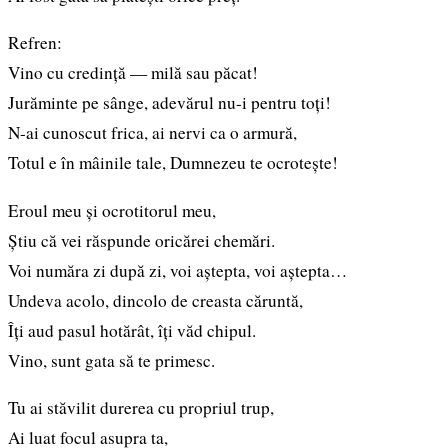
Refren:
Vino cu credință — milă sau păcat!
Jurăminte pe sânge, adevărul nu-i pentru toți!
N-ai cunoscut frica, ai nervi ca o armură,
Totul e în mâinile tale, Dumnezeu te ocrotește!
Eroul meu și ocrotitorul meu,
Știu că vei răspunde oricărei chemări.
Voi număra zi după zi, voi aștepta, voi aștepta…
Undeva acolo, dincolo de creasta căruntă,
Îți aud pasul hotărât, îți văd chipul.
Vino, sunt gata să te primesc.
Tu ai stăvilit durerea cu propriul trup,
Ai luat focul asupra ta,