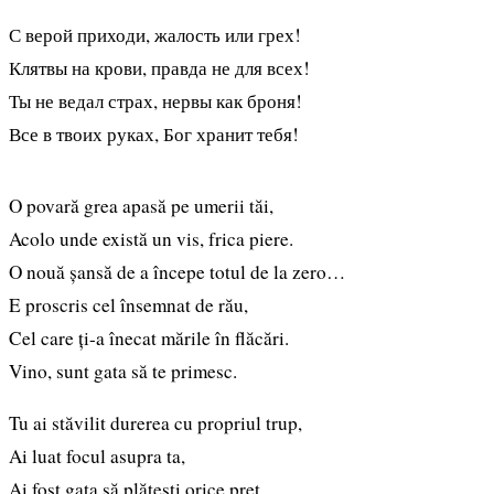
С верой приходи, жалость или грех!
Клятвы на крови, правда не для всех!
Ты не ведал страх, нервы как броня!
Все в твоих руках, Бог хранит тебя!
O povară grea apasă pe umerii tăi,
Acolo unde există un vis, frica piere.
O nouă șansă de a începe totul de la zero…
E proscris cel însemnat de rău,
Cel care ți-a înecat mările în flăcări.
Vino, sunt gata să te primesc.
Tu ai stăvilit durerea cu propriul trup,
Ai luat focul asupra ta,
Ai fost gata să plătești orice preț.