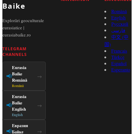
Baike
Română
English
Explorări geoculturale
Русский
eurasiatice |
فارسی
eurasiabaike.ro
中文 (中
国)
TELEGRAM
Français
CHANNELS
Türkçe
Español
Eurasia
Esperanto
Baike
📢
→
Română
Română
Eurasia
Baike
📢
→
English
English
Евразия
📢
→
Байке