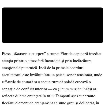
Piesa „Жалость или грех” a trupei Florida captează imediat
atenția printr-o atmosferă încordată și prin încărcătura
emoțională puternică. Încă de la primele acorduri,
ascultătorul este învăluit într-un peisaj sonor tensionat, unde
riff-urile de chitară și o secție ritmică solidă creează o
senzație de conflict interior — ca și cum muzica însăși ar
reflecta dilema enunțată în titlu. Tempoul așezat permite
fiecărui element de aranjament să sune greu și deliberat, în