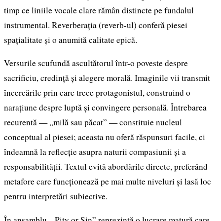
timp ce liniile vocale clare rămân distincte pe fundalul
instrumental. Reverberația (reverb-ul) conferă piesei
spațialitate și o anumită calitate epică.
Versurile scufundă ascultătorul într-o poveste despre
sacrificiu, credință și alegere morală. Imaginile vii transmit
încercările prin care trece protagonistul, construind o
narațiune despre luptă și convingere personală. Întrebarea
recurentă — „milă sau păcat” — constituie nucleul
conceptual al piesei; aceasta nu oferă răspunsuri facile, ci
îndeamnă la reflecție asupra naturii compasiunii și a
responsabilității. Textul evită abordările directe, preferând
metafore care funcționează pe mai multe niveluri și lasă loc
pentru interpretări subiective.
În ansamblu, „Pity or Sin” reprezintă o lucrare matură care