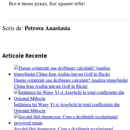
Все в твоих руках, Бог хранит тебя!
Petrova Anastasia
Scris de:
Articole Recente
Daune colaterale sau dezbinare calculată? Analiza triunghiului
China-Iran-Arabia într-un Golf în flăcări
Întâlnirea lui Wang Yi și Araghchi în toiul conflictului din
Orientul Mijlociu
Secolul fără dumnezeu: Cum a dezlănțuit secularismul