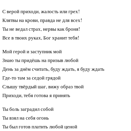
С верой приходи, жалость или грех!
Клятвы на крови, правда не для всех!
Ты не ведал страх, нервы как броня!
Все в твоих руках, Бог хранит тебя!
Мой герой и заступник мой
Знаю ты придёшь на призыв любой
День за днём считать, буду ждать, я буду ждать
Где-то там за седой грядой
Слышу твёрдый шаг, вижу образ твой
Приходи, тебя готова я принять
Ты боль заградил собой
Ты взял на себя огонь
Ты был готов платить любой ценой