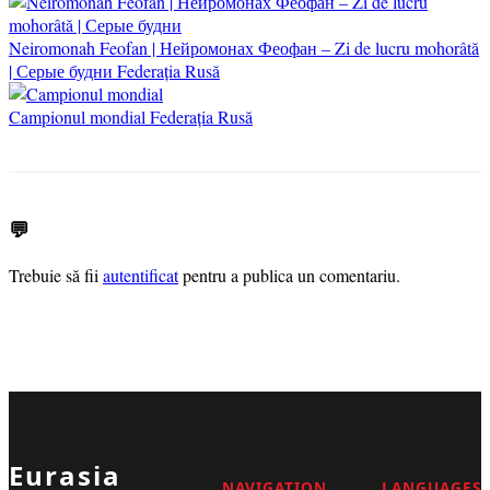
Neiromonah Feofan | Нейромонах Феофан – Zi de lucru mohorâtă
| Серые будни
Federația Rusă
Campionul mondial
Federația Rusă
💬
Trebuie să fii
autentificat
pentru a publica un comentariu.
Eurasia
NAVIGATION
LANGUAGES