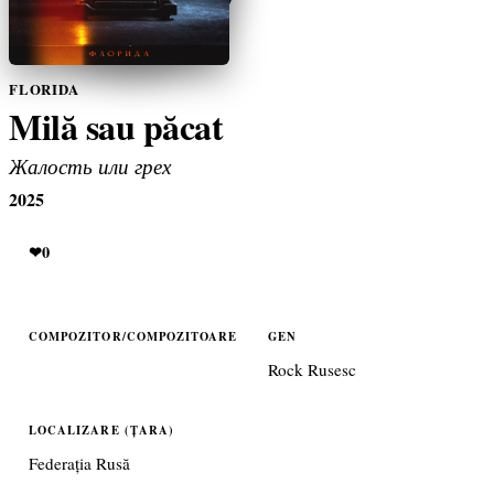
FLORIDA
Milă sau păcat
Жалость или грех
2025
❤
0
COMPOZITOR/COMPOZITOARE
GEN
Rock Rusesc
LOCALIZARE (ȚARA)
Federația Rusă