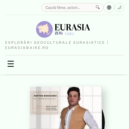
🌐
🔍
🌙
EXPLORĂRI GEOCULTURALE EURASIATICE |
EURASIABAIKE.RO
☰