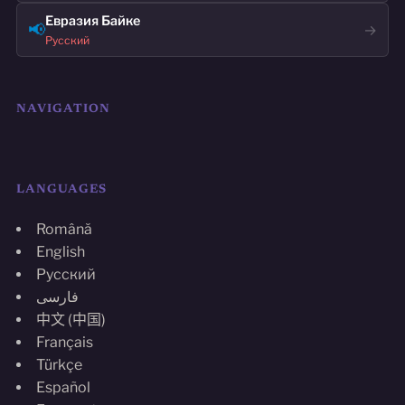
Евразия Байке
📢
→
Русский
NAVIGATION
LANGUAGES
Română
English
Русский
فارسی
中文 (中国)
Français
Türkçe
Español