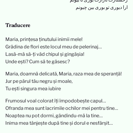
ارا دیوری تو بوری بین چیونم
Traducere
Maria, prințesa ținutului inimii mele!
Grădina de flori este locul meu de pelerinaj…
Lasă-mă să-ți văd chipul și gingășia!
Unde ești? Cum să te găsesc?
Maria, doamnă delicată, Maria, raza mea de speranță!
Jur pe părul tău negru și moale,
Tu ești singura mea iubire
Frumosul voal colorat îți împodobește capul…
Ofranda mea sunt lacrimile ochilor mei pentru tine…
Noaptea nu pot dormi, gândindu-mă la tine…
Inima mea tânjește după tine și dorul e nesfârșit…