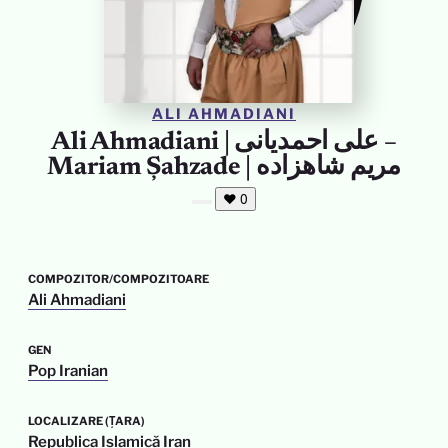
ALI AHMADIANI
Ali Ahmadiani | علی احمدیانی –
Mariam Șahzade | مریم شاهزاده
❤
0
COMPOZITOR/COMPOZITOARE
Ali Ahmadiani
GEN
Pop Iranian
LOCALIZARE (ȚARA)
Republica Islamică Iran