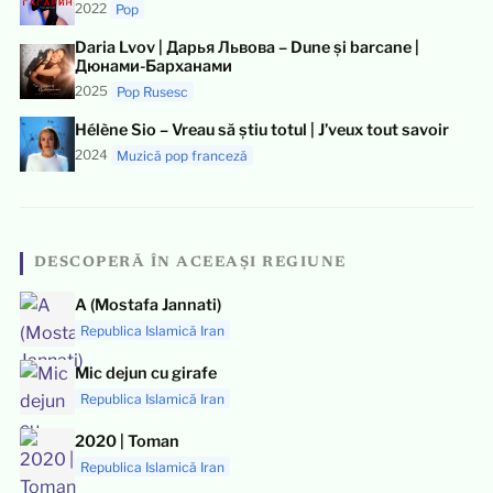
2022
Pop
Daria Lvov | Дарья Львова – Dune și barcane |
Дюнами-Барханами
2025
Pop Rusesc
Hélène Sio – Vreau să știu totul | J’veux tout savoir
2024
Muzică pop franceză
DESCOPERĂ ÎN ACEEAȘI REGIUNE
A (Mostafa Jannati)
Republica Islamică Iran
Mic dejun cu girafe
Republica Islamică Iran
2020 | Toman
Republica Islamică Iran