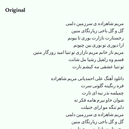
Original
مریم شاهزاده ی سرزمین دلمی
گل و گل باخی زیارتگای منین
رخستارت نازارت بوری تا بیونم
ارا دیوری تو بوری بین چیونم
مریم ناز خانم مریم نازاری تو تنیا امید روزگار منین
قسم وه زلفیل رشیا مل شانت
تو تنیا عشقی مه کیشم نازت
دانلود آهنگ علی احمدیانی مریم شاهزاده
فره رنگینه گلونی سرت
چمیلمه نذر نیه ای تارت
شوان خاو نیرم هامه فکر ته
دلم تنگه مو ارای خنیلت
مریم شاهزاده ی سرزمین دلمی
گل و گل باخی زیارتگای منین
رخستارت نازارت بوری تا بیونم